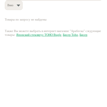
Вниз
Нетемнеющая фурнитура
Всё для вышивки
Товары по запросу не найдены
Проволока
Также Вы можете выбрать в интернет-магазине "Арабеска" следующие
Натуральные камни
товары:
Японский стеклярус TOHO Bugle
,
Бисер Toho
,
Бисер
Каталог
Новинки!
Фотофорум
О магазине