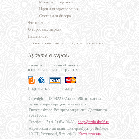
—
Модные тенденции
—
Идеи для вдохновения
—
Схемы для бисера
Фотогалерея
О торговых марках
Наше видео
Любопытные факты о натуральных камнях
Будьте в курсе!
Узнавайте первыми об акциях
и новинках в наших группах:
Подписаться на рассылку
Copyright 2013-2022 © Arabeska96.ru - магазин
бусин и фурнитуры для бижутерии в
Екатеринбурге. Все права защищены. Доставка по
всей России.
Телефон: +7 (
912) 68-191-89
,
shop@arabeska96.ru
Адрес нашего магазина: Екатеринбург, ул.Выйнера,
10 (ТЦ Успенский, 5 эт., оф.3).
Карта проезда