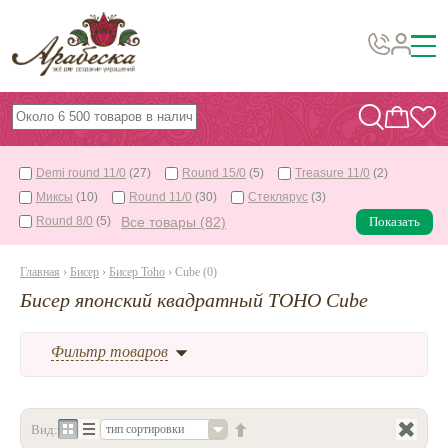
Бусины, подвески, декор
Бисер
Demi round 11/0
(27)
Round 15/0
(5)
Treasure 11/0
(2)
Вышивка украшений
Миксы
(10)
Round 11/0
(30)
Стеклярус
(3)
Фурнитура
Round 8/0
(5)
Все товары (82)
Показать
Проволока
Главная
›
Бисер
›
Бисер Toho
› Cube (0)
Инструменты и материалы
Бисер японский квадратный TOHO Cube
Эпоксидная смола
Фильтр товаров
Шнуры, ленты, нитки
По темам и сезонам
Вид:
тип сортировки
Бисер TOHO