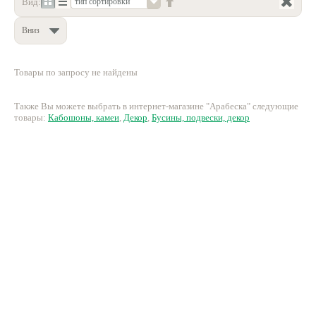
Вид:
тип сортировки
Нетемнеющая фурнитура
Вниз
Всё для вышивки
Проволока
Товары по запросу не найдены
Натуральные камни
Также Вы можете выбрать в интернет-магазине "Арабеска" следующие
товары:
Кабошоны, камеи
,
Декор
,
Бусины, подвески, декор
Каталог
Новинки!
Фотофорум
О магазине