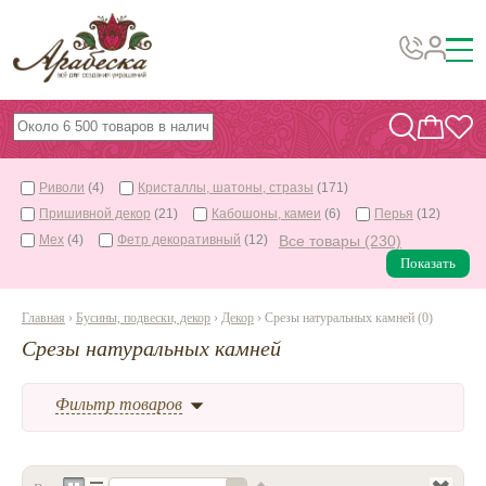
Бусины, подвески, декор
Бисер
Риволи
(4)
Кристаллы, шатоны, стразы
(171)
Вышивка украшений
Пришивной декор
(21)
Кабошоны, камеи
(6)
Перья
(12)
Фурнитура
Мех
(4)
Фетр декоративный
(12)
Все товары (230)
Показать
Проволока
Инструменты и материалы
Главная
›
Бусины, подвески, декор
›
Декор
› Срезы натуральных камней (0)
Срезы натуральных камней
Эпоксидная смола
Шнуры, ленты, нитки
Фильтр товаров
По темам и сезонам
Бисер TOHO