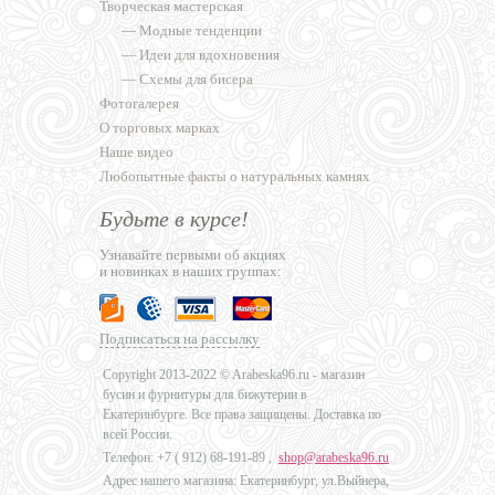
Творческая мастерская
—
Модные тенденции
—
Идеи для вдохновения
—
Схемы для бисера
Фотогалерея
О торговых марках
Наше видео
Любопытные факты о натуральных камнях
Будьте в курсе!
Узнавайте первыми об акциях
и новинках в наших группах:
Подписаться на рассылку
Copyright 2013-2022 © Arabeska96.ru - магазин
бусин и фурнитуры для бижутерии в
Екатеринбурге. Все права защищены. Доставка по
всей России.
Телефон: +7 (
912) 68-191-89
,
shop@arabeska96.ru
Адрес нашего магазина: Екатеринбург, ул.Выйнера,