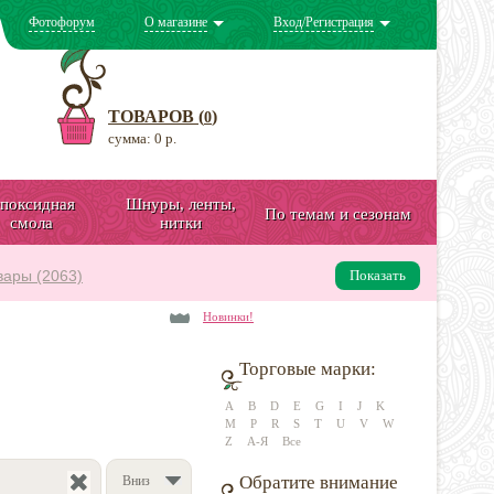
Фотофорум
О магазине
Вход/Регистрация
ТОВАРОВ (
)
0
сумма: 0 р.
поксидная
Шнуры, ленты,
По темам и сезонам
смола
нитки
вары (2063)
Показать
Новинки!
Торговые марки:
A
B
D
E
G
I
J
K
M
P
R
S
T
U
V
W
Z
А-Я
Все
Обратите внимание
Вниз