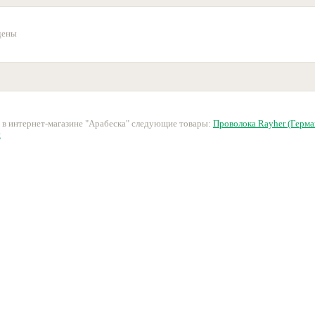
дены
 в интернет-магазине "Арабеска" следующие товары:
Проволока Rayher (Герма
и