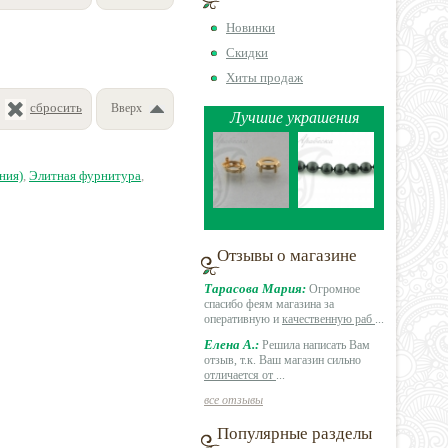
Новинки
Скидки
Хиты продаж
сбросить
Вверх
Лучшие украшения
ния)
,
Элитная фурнитура
,
Отзывы о магазине
Тарасова Мария:
Огромное
спасибо феям магазина за
оперативную и
качественную раб
...
Елена А.:
Решила написать Вам
отзыв, т.к. Ваш магазин сильно
отличается от
...
все отзывы
Популярные разделы