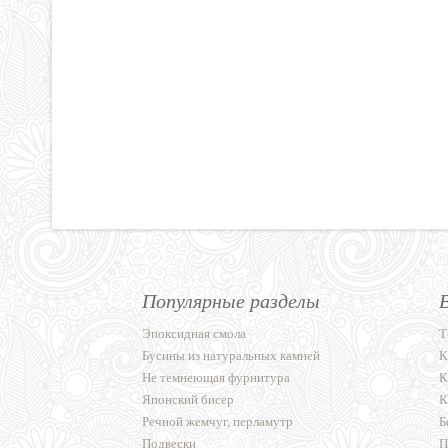
Популярные разделы
Эпоксидная смола
Т
Бусины из натуральных камней
К
Не темнеющая фурнитура
К
Японский бисер
К
Речной жемчуг, перламутр
Б
Подвески
П