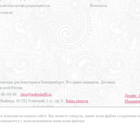
олитика конфедициальности
Контакты
огласие
урнитуры для бижутерии в Екатеринбурге. Все права защищены. Доставка
по всей России.
 68-191-89
,
shop@arabeska96.ru
Дизайн - 
Выйнера, 10 (ТЦ Успенский, 5 эт., оф.3).
Карта проезда
Мальцева
ов и выходных: пн-сб 11:00-19:00, вс выходной
Продвиже
ь покупки на нашем сайте. Вы можете увидеть, какие куки-файлы сохранены 
Промо Эк
оглашаетесь с использованием нами куки-файлов.
осибирск, Челябинск, Краснодар, Красноярск, Казань и в другие города
России
.