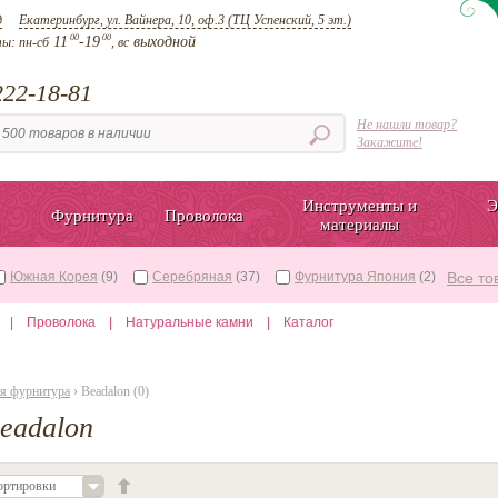
д
Екатеринбург, ул. Вайнера, 10, оф.3 (ТЦ Успенский, 5 эт.)
00
00
11
-19
выходной
ты:
пн-сб
, вс
22-18-81
Не нашли товар?
Закажите!
Инструменты и
Э
Фурнитура
Проволока
материалы
Южная Корея
(9)
Серебряная
(37)
Фурнитура Япония
(2)
Все то
|
Проволока
|
Натуральные камни
|
Каталог
я фурнитура
› Beadalon (0)
eadalon
ортировки