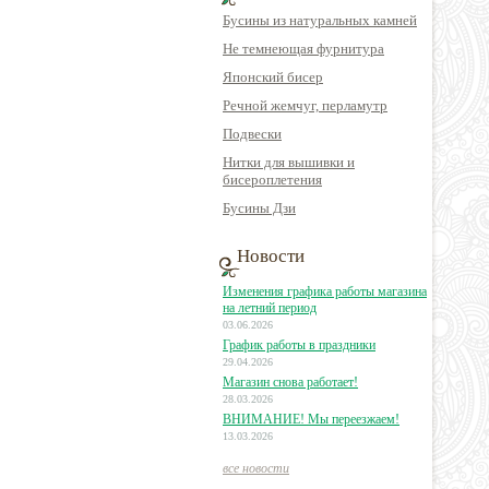
Бусины из натуральных камней
Не темнеющая фурнитура
Японский бисер
Речной жемчуг, перламутр
Подвески
Нитки для вышивки и
бисероплетения
Бусины Дзи
Новости
Изменения графика работы магазина
на летний период
03.06.2026
График работы в праздники
29.04.2026
Магазин снова работает!
28.03.2026
ВНИМАНИЕ! Мы переезжаем!
13.03.2026
все новости