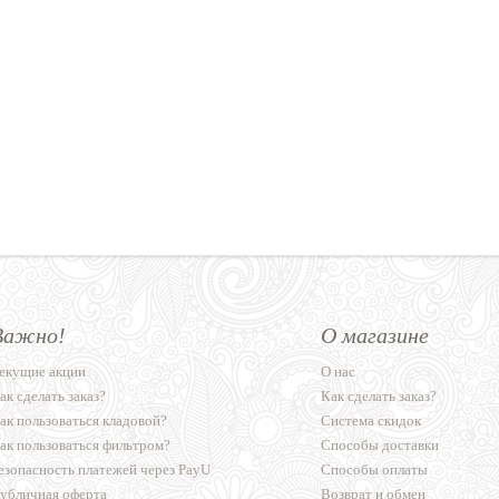
Важно!
О магазине
екущие акции
О нас
ак сделать заказ?
Как сделать заказ?
ак пользоваться кладовой?
Система скидок
ак пользоваться фильтром?
Способы доставки
езопасность платежей через PayU
Способы оплаты
убличная оферта
Возврат и обмен