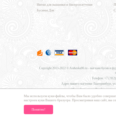
Нитки для вышивки и бисероплетения
П
Бусины Дзи
С
Copyright 2013-2022 © Arabeska96.ru - магазин бусин и ф
Телефон: +7 (
912)
Адрес нашего магазина: Екатеринбург, ул.
Мы работаем для Вас без перерыв
Мы используем куки-файлы, чтобы Вам было удобно совершат
настроек куки Вашего бразуера. Просматривая наш сайт, вы с
Мы предлагаем
доставку в Москву, Санкт-Петербург, Нов
Понятно!