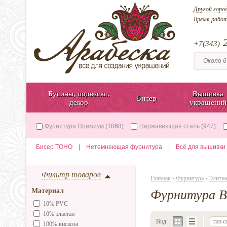
Другой горо
Время рабо
2
+7(343)
Бусины, подвески,
Вышивка
Бисер
декор
украшений
Фурнитура Премиум
(1068)
Нержавеющая сталь
(947)
Бисер TOHO
|
Нетемнеющая фурнитура
|
Всё для вышивки
Фильтр товаров
Главная
›
Фурнитура
›
Элитна
Материал
Фурнитура B
10% PVC
10% эластан
Вид:
тип с
100% вискоза