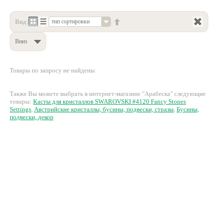
Нетемнеющая фурнитура
Вид:
тип сортировки
Всё для вышивки
Вниз
Проволока
Натуральные камни
Товары по запросу не найдены
Каталог
Также Вы можете выбрать в интернет-магазине "Арабеска" следующие
Новинки!
товары:
Касты для кристаллов SWAROVSKI #4120 Fancy Stones
Settings
,
Австрийские кристаллы, бусины, подвески, стразы
,
Бусины,
подвески, декор
Фотофорум
О магазине