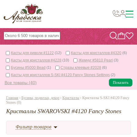
Бусины, подвески, декор
Бисер
Касты для риволи #1122
(12)
Касты для кристаллов #4320
(6)
Вышивка украшений
Касты для кристаллов #4228
(10)
Жемчуг #5810 Pearl
(3)
Фурнитура
Бусины #5000 Bead
(1)
Стразы клеевые #2028
(6)
Касты для кристаллов S-SKI #4120 Fancy Stones Settings
(2)
Проволока
Все товары (40)
Показать
Инструменты и материалы
Главная
›
Бусины, подвески, декор
›
Кристаллы
› Кристаллы S-SKI #4120 Fancy
Эпоксидная смола
Stones (0)
Шнуры, ленты, нитки
Кристаллы SWAROVSKI #4120 Fancy Stones
По темам и сезонам
Фильтр товаров
Бисер TOHO