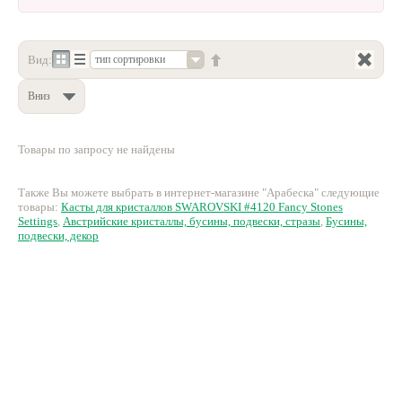
Нетемнеющая фурнитура
Всё для вышивки
Вид:
тип сортировки
Проволока
Вниз
Натуральные камни
Товары по запросу не найдены
Каталог
Новинки!
Также Вы можете выбрать в интернет-магазине "Арабеска" следующие
товары:
Касты для кристаллов SWAROVSKI #4120 Fancy Stones
Settings
,
Австрийские кристаллы, бусины, подвески, стразы
,
Бусины,
Фотофорум
подвески, декор
О магазине