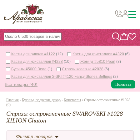
Бусины, подвески, декор
Бисер
Касты для риволи #1122
(12)
Касты для кристаллов #4320
(6)
Вышивка украшений
Касты для кристаллов #4228
(10)
Жемчуг #5810 Pearl
(3)
Фурнитура
Бусины #5000 Bead
(1)
Стразы клеевые #2028
(6)
Касты для кристаллов S-SKI #4120 Fancy Stones Settings
(2)
Проволока
Все товары (40)
Показать
Инструменты и материалы
Главная
›
Бусины, подвески, декор
›
Кристаллы
› Стразы остроконечные #1028
Эпоксидная смола
(0)
Шнуры, ленты, нитки
Стразы остроконечные SWAROVSKI #1028
XILION Chaton
По темам и сезонам
Фильтр товаров
Бисер TOHO