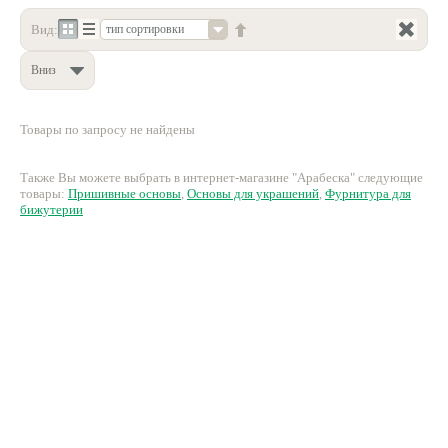
Вид:
тип сортировки
Нетемнеющая фурнитура
Всё для вышивки
Вниз
Проволока
Товары по запросу не найдены
Натуральные камни
Каталог
Также Вы можете выбрать в интернет-магазине "Арабеска" следующие
товары:
Пришивные основы
,
Основы для украшений
,
Фурнитура для
Новинки!
бижутерии
Фотофорум
О магазине