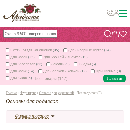
Бусины, подвески, декор
Бисер
Сеттинги для кабошонов
(35)
Для бисерных жгутов
(14)
Вышивка украшений
Для колец
(12)
Для брошей и значков
(15)
Фурнитура
Для браслетов
(23)
Заколки
(9)
Ободки
(5)
Для колье
(14)
Для брелков и ключей
(12)
Пришивные
(3)
Проволока
Для очков
(5)
Все товары (147)
Показать
Инструменты и материалы
Главная
›
Фурнитура
›
Основы для украшений
› Для подвесок (0)
Эпоксидная смола
Основы для подвесок
Шнуры, ленты, нитки
По темам и сезонам
Фильтр товаров
Бисер TOHO