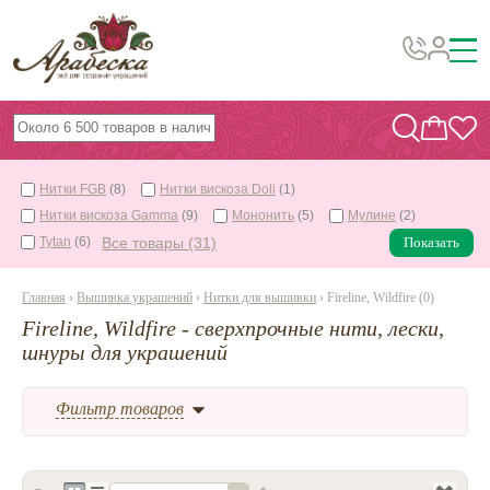
Бусины, подвески, декор
Бисер
Нитки FGB
(8)
Нитки вискоза Doli
(1)
Вышивка украшений
Нитки вискоза Gamma
(9)
Мононить
(5)
Мулине
(2)
Фурнитура
Tytan
(6)
Все товары (31)
Показать
Проволока
Главная
›
Вышивка украшений
›
Нитки для вышивки
› Fireline, Wildfire (0)
Инструменты и материалы
Fireline, Wildfire - сверхпрочные нити, лески,
шнуры для украшений
Эпоксидная смола
Шнуры, ленты, нитки
Фильтр товаров
По темам и сезонам
Бисер TOHO