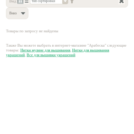
Вид:
тип сортировки
Нетемнеющая фурнитура
Вниз
Всё для вышивки
Проволока
Товары по запросу не найдены
Натуральные камни
Также Вы можете выбрать в интернет-магазине "Арабеска" следующие
товары:
Нитки мулине для вышивания
,
Нитки для вышивания
Каталог
украшений
,
Все для вышивки украшений
Новинки!
Фотофорум
О магазине