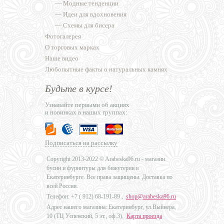
—
Модные тенденции
—
Идеи для вдохновения
—
Схемы для бисера
Фотогалерея
О торговых марках
Наше видео
Любопытные факты о натуральных камнях
Будьте в курсе!
Узнавайте первыми об акциях
и новинках в наших группах:
Подписаться на рассылку
Copyright 2013-2022 © Arabeska96.ru - магазин
бусин и фурнитуры для бижутерии в
Екатеринбурге. Все права защищены. Доставка по
всей России.
Телефон: +7 (
912) 68-191-89
,
shop@arabeska96.ru
Адрес нашего магазина: Екатеринбург, ул.Выйнера,
10 (ТЦ Успенский, 5 эт., оф.3).
Карта проезда