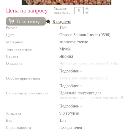
Укажите
Нетемнеющая фурнитура
Цена по запросу
количество:
Всё для вышивки
В корзину
В кладовую
Размер
11/0
Проволока
Цвет
Opaque Salmon Luster (0596)
Натуральные камни
Материал
японское стекло
Торговая марка
Miyuki
Каталог
Страна
Япония
Новинки!
Описание
Японский круглый бисер Miyuki
Подробнее
Фотофорум
Особые примечания
Туба в комплект не входит.
О магазине
Подробнее
Варианты использования
Идеально подходит для
эксклюзивных элитных украшений
из бисера, для вышивки бисером,
Подробнее
для сутажной вышивки, для
создания богатых колье, ожерелий,
Упаковка
9,8 гр/упак
браслетов, серег и колец.
Вес
13 г
Фантазируйте!
Срок годности
неограничен