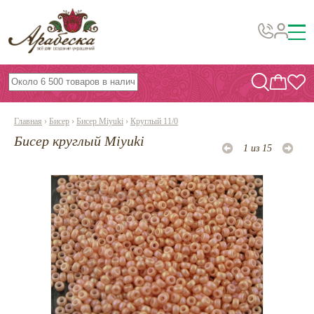
Бусины, подвески, декор
Бисер
Главная
›
Бисер
›
Бисер Miyuki
›
Круглый 11/0
Вышивка украшений
Бисер круглый Miyuki
1 из 15
Фурнитура
Проволока
Инструменты и материалы
Эпоксидная смола
Шнуры, ленты, нитки
По темам и сезонам
Бисер TOHO