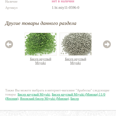
нет в наличии
Наличие
Артикул
1.bi.miy11-0596-0
Другие товары данного раздела
Бисер круглый
Бисер круглый
Бисер
Miyuki
Miyuki
M
169 руб.
767 руб.
26
Также Вы можете выбрать в интернет-магазине "Арабеска" следующие
товары:
Бисер круглый Miyuki
,
Бисер круглый Miyuki (Миюки) 11/0
(Япония)
,
Японский бисер Miyuki (Миюки)
,
Бисер