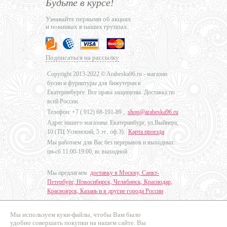
Будьте в курсе!
Узнавайте первыми об акциях
и новинках в наших группах:
Подписаться на рассылку
Copyright 2013-2022 © Arabeska96.ru - магазин
бусин и фурнитуры для бижутерии в
Екатеринбурге. Все права защищены. Доставка по
всей России.
Телефон: +7 (
912) 68-191-89
,
shop@arabeska96.ru
Адрес нашего магазина: Екатеринбург, ул.Выйнера,
10 (ТЦ Успенский, 5 эт., оф.3).
Карта проезда
Мы работаем для Вас без перерывов и выходных:
пн-сб 11:00-19:00, вс выходной
Мы предлагаем
доставку в Москву, Санкт-
Петербург, Новосибирск, Челябинск, Краснодар,
Красноярск, Казань и в другие города России
.
Мы используем куки-файлы, чтобы Вам было
Дизайн - Наталья Мальцева
удобно совершать покупки на нашем сайте. Вы