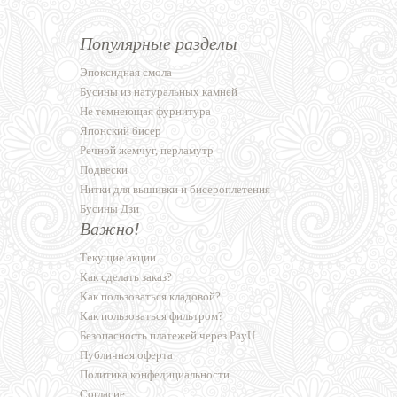
Популярные разделы
Эпоксидная смола
Бусины из натуральных камней
Не темнеющая фурнитура
Японский бисер
Речной жемчуг, перламутр
Подвески
Нитки для вышивки и бисероплетения
Бусины Дзи
Важно!
Текущие акции
Как сделать заказ?
Как пользоваться кладовой?
Как пользоваться фильтром?
Безопасность платежей через PayU
Публичная оферта
Политика конфедициальности
Согласие