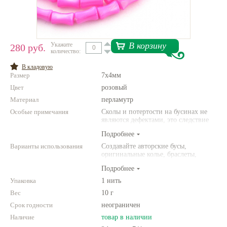
Нетемнеющая фурнитура
Всё для вышивки
В корзину
Укажите
280 руб.
Проволока
количество:
В кладовую
Натуральные камни
Размер
7х4мм
Каталог
Цвет
розовый
Материал
перламутр
Новинки!
Особые примечания
Сколы и потертости на бусинах не
являются дефектами, это следствие
неоднородной структуры
Фотофорум
Подробнее
природного камня. Цвет и размер
О магазине
товара может отличаться от
Варианты использования
Создавайте авторские бусы,
представленных на фото.
оригинальные колье, браслеты,
броши и другие украшения.
Подробнее
Комбинируйте различные цвета и
размеры. Фантазируйте!
Упаковка
1 нить
Вес
10 г
Срок годности
неограничен
Наличие
товар в наличии