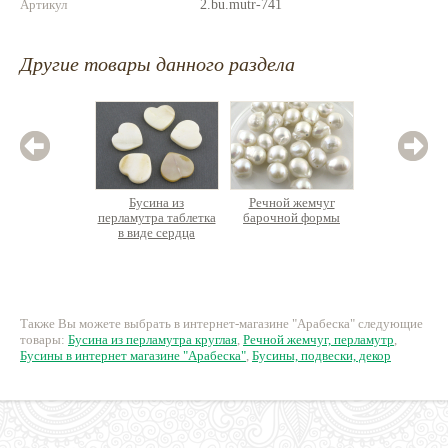
Артикул
2.bu.mutr-741
Другие товары данного раздела
Бусина из
Речной жемчуг
Речно
перламутра таблетка
барочной формы
округл
в виде сердца
отв.
18 руб.
394 руб.
1
Также Вы можете выбрать в интернет-магазине "Арабеска" следующие
товары:
Бусина из перламутра круглая
,
Речной жемчуг, перламутр
,
Бусины в интернет магазине "Арабеска"
,
Бусины, подвески, декор