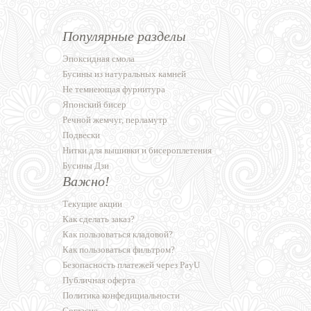
Популярные разделы
Эпоксидная смола
Бусины из натуральных камней
Не темнеющая фурнитура
Японский бисер
Речной жемчуг, перламутр
Подвески
Нитки для вышивки и бисероплетения
Бусины Дзи
Важно!
Текущие акции
Как сделать заказ?
Как пользоваться кладовой?
Как пользоваться фильтром?
Безопасность платежей через PayU
Публичная оферта
Политика конфедициальности
Согласие