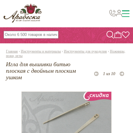
Бусины, подвески, декор
Бисер
Главная
›
Инструменты и материалы
›
Инструменты для рукоделия
›
Ножницы,
Вышивка украшений
ножи, иглы
Игла для вышивки битью
Фурнитура
плоская с двойным плоским
1 из 10
Проволока
ушком
Инструменты и материалы
Эпоксидная смола
Шнуры, ленты, нитки
По темам и сезонам
Бисер TOHO