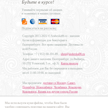
Будьте в курсе!
Узнавайте первыми об акциях
и новинках в наших группах:
Подписаться на рассылку
Copyright 2013-2022 © Arabeska96.ru - магазин
бусин и фурнитуры для бижутерии в
Екатеринбурге. Все права защищены. Доставка по
всей России.
Телефон: +7 (
912) 68-191-89
,
shop@arabeska96.ru
Адрес нашего магазина: Екатеринбург, ул.Выйнера,
10 (ТЦ Успенский, 5 эт., оф.3).
Карта проезда
Мы работаем для Вас без перерывов и выходных:
пн-сб 11:00-19:00, вс выходной
Мы предлагаем
доставку в Москву, Санкт-
Петербург, Новосибирск, Челябинск, Краснодар,
Красноярск, Казань и в другие города России
.
Мы используем куки-файлы, чтобы Вам было
Дизайн - Наталья Мальцева
удобно совершать покупки на нашем сайте. Вы