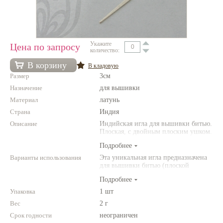
Нетемнеющая фурнитура
Всё для вышивки
Укажите
Цена по запросу
Проволока
количество:
В корзину
В кладовую
Натуральные камни
Размер
3см
Каталог
Назначение
для вышивки
Материал
латунь
Новинки!
Страна
Индия
Описание
Индийская игла для вышивки битью.
Фотофорум
Плоская, с двойным плоским ушком.
О магазине
Длина иголочки - 3см.
Подробнее
Варианты использования
Эта уникальная игла предназначена
для вышивки битью (плоской
металлической лентой). Подходит
Подробнее
для вышивки в техниках Мукаиш
(Мукеш, Мукейш) и Чиканкари.
Упаковка
1 шт
Вес
2 г
Срок годности
неограничен