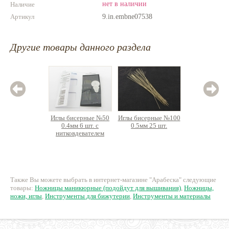
нет в наличии
Наличие
Артикул
9.in.embne07538
Другие товары данного раздела
Иглы бисерные №50
Иглы бисерные №100
Но
0.4мм 6 шт. с
0.5мм 25 шт.
ман
нитковдевателем
загнуты
для в
225 руб.
250 руб.
55
Также Вы можете выбрать в интернет-магазине "Арабеска" следующие
товары:
Ножницы маникюрные (подойдут для вышивания)
,
Ножницы,
ножи, иглы
,
Инструменты для бижутерии
,
Инструменты и материалы