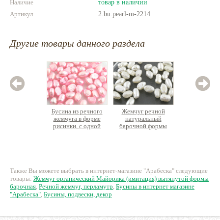
Наличие
товар в наличии
Артикул
2.bu.pearl-m-2214
Другие товары данного раздела
Бусина из речного
Жемчуг речной
Жемчу
жемчуга в форме
натуральный
нату
рисинки, с одной
барочной формы
овальный
плоской стороной
наи
14 руб.
60 руб.
2
Также Вы можете выбрать в интернет-магазине "Арабеска" следующие
товары:
Жемчуг органический Майорика (имитация) вытянутой формы
барочная
,
Речной жемчуг, перламутр
,
Бусины в интернет магазине
"Арабеска"
,
Бусины, подвески, декор