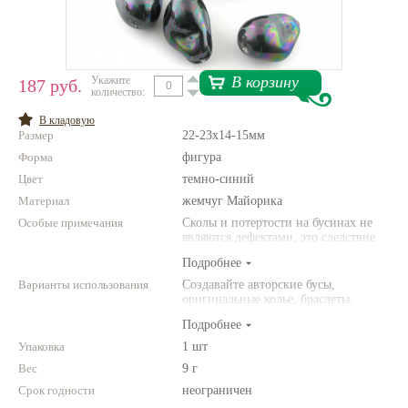
Нетемнеющая фурнитура
Всё для вышивки
В корзину
Укажите
187 руб.
Проволока
количество:
В кладовую
Натуральные камни
Размер
22-23х14-15мм
Каталог
Форма
фигура
Цвет
темно-синий
Новинки!
Материал
жемчуг Майорика
Особые примечания
Сколы и потертости на бусинах не
Фотофорум
являются дефектами, это следствие
О магазине
неоднородной структуры
Подробнее
природного материала и его
имитации. Цвет и размер товара
Варианты использования
Создавайте авторские бусы,
может отличаться от представленных
оригинальные колье, браслеты,
на фото.
броши и другие украшения.
Подробнее
Комбинируйте различные цвета и
размеры. Фантазируйте!
Упаковка
1 шт
Вес
9 г
Срок годности
неограничен