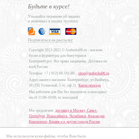
Будьте в курсе!
Узнавайте первыми об акциях
и новинках в наших группах:
Подписаться на рассылку
Copyright 2013-2022 © Arabeska96.ru - магазин
бусин и фурнитуры для бижутерии в
Екатеринбурге. Все права защищены. Доставка по
всей России.
Телефон: +7 (
912) 68-191-89
,
shop@arabeska96.ru
Адрес нашего магазина: Екатеринбург, ул.Выйнера,
10 (ТЦ Успенский, 5 эт., оф.3).
Карта проезда
Мы работаем для Вас без перерывов и выходных:
пн-сб 11:00-19:00, вс выходной
Мы предлагаем
доставку в Москву, Санкт-
Петербург, Новосибирск, Челябинск, Краснодар,
Красноярск, Казань и в другие города России
.
Мы используем куки-файлы, чтобы Вам было
Дизайн - Наталья Мальцева