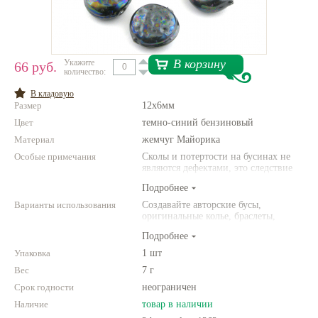
Нетемнеющая фурнитура
Всё для вышивки
В корзину
Укажите
66 руб.
Проволока
количество:
В кладовую
Натуральные камни
Размер
12х6мм
Каталог
Цвет
темно-синий бензиновый
Материал
жемчуг Майорика
Новинки!
Особые примечания
Сколы и потертости на бусинах не
являются дефектами, это следствие
неоднородной структуры
Фотофорум
Подробнее
природного материала и его
О магазине
имитации. Цвет и размер товара
Варианты использования
Создавайте авторские бусы,
может отличаться от представленных
оригинальные колье, браслеты,
на фото.
броши и другие украшения.
Подробнее
Комбинируйте различные цвета и
размеры. Фантазируйте!
Упаковка
1 шт
Вес
7 г
Срок годности
неограничен
Наличие
товар в наличии