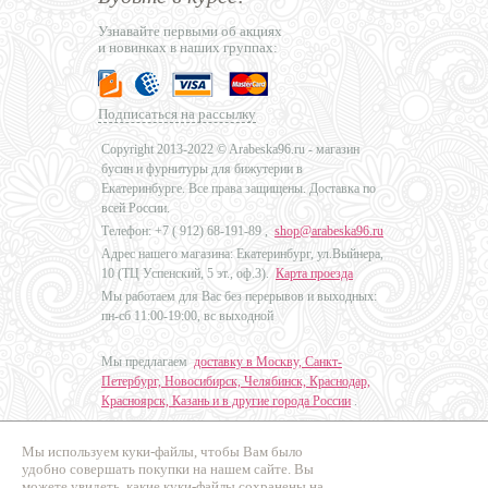
Узнавайте первыми об акциях
и новинках в наших группах:
Подписаться на рассылку
Copyright 2013-2022 © Arabeska96.ru - магазин
бусин и фурнитуры для бижутерии в
Екатеринбурге. Все права защищены. Доставка по
всей России.
Телефон: +7 (
912) 68-191-89
,
shop@arabeska96.ru
Адрес нашего магазина: Екатеринбург, ул.Выйнера,
10 (ТЦ Успенский, 5 эт., оф.3).
Карта проезда
Мы работаем для Вас без перерывов и выходных:
пн-сб 11:00-19:00, вс выходной
Мы предлагаем
доставку в Москву, Санкт-
Петербург, Новосибирск, Челябинск, Краснодар,
Красноярск, Казань и в другие города России
.
Мы используем куки-файлы, чтобы Вам было
Дизайн - Наталья Мальцева
удобно совершать покупки на нашем сайте. Вы
можете увидеть, какие куки-файлы сохранены на