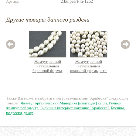
Артикул
2.bu.pearl-m-1262
Другие товары данного раздела
Жемчуг речной
Жемчуг речной
Бус
натуральный
натуральный
перламу
барочной формы,
овальной формы, отв.
ок
вытянутый, нить ок
поперек
36см
900 руб.
52 руб.
7
Также Вы можете выбрать в интернет-магазине "Арабеска" следующие
товары:
Жемчуг органический Майорика (имитация) капля
,
Речной
жемчуг, перламутр
,
Бусины в интернет магазине "Арабеска"
,
Бусины,
подвески, декор