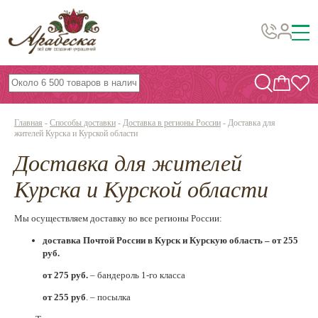
Бусины, подвески, декор
Бисер
Главная
-
Способы доставки
-
Доставка в регионы России
-
Доставка для
Вышивка украшений
жителей Курска и Курской области
Доставка для жителей
Фурнитура
Проволока
Курска и Курской области
Инструменты и материалы
Мы осуществляем доставку во все регионы России:
Эпоксидная смола
доставка Почтой России в Курск и Курскую область –
от 255
руб.
Шнуры, ленты, нитки
от 275 руб.
– бандероль 1-го класса
По темам и сезонам
от 255 руб
. – посылка
Бисер TOHO