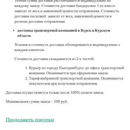
Точная сумма доставки рассчитывается индивидуально по
каждому заказу. Стоимость доставки бандеролью 1-го класса
Нетемнеющая фурнитура
зависит от веса и заявленной ценности отправления. Стоимость
доставки посылкой зависит от веса, заявленной ценности и
Всё для вышивки
региона доставки отправления.
Проволока
доставка транспортной компанией в Курск и Курскую
область
Натуральные камни
Условия и стоимость доставки обговариваются индивидуально с
Каталог
каждым клиентом.
Стоимость доставки складывается из 2-х частей:
Новинки!
Курьер по городу Екатеринбургу до офиса транспортной
компании. Оплачивается при оформлении заказа.
Фотофорум
О магазине
Тариф выбранной транспортной компании. Оплачивается
покупателем при получении отправления.
Доставка осуществляется только после 100% оплаты заказа.
Минимальная сумма заказа – 500 руб.
Продолжить покупки