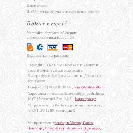
Наше видео
Любопытные факты о натуральных камнях
Будьте в курсе!
Узнавайте первыми об акциях
и новинках в наших группах:
Подписаться на рассылку
Copyright 2013-2022 © Arabeska96.ru - магазин
бусин и фурнитуры для бижутерии в
Екатеринбурге. Все права защищены. Доставка по
всей России.
Телефон: +7 (
912) 68-191-89
,
shop@arabeska96.ru
Адрес нашего магазина: Екатеринбург, ул.Выйнера,
10 (ТЦ Успенский, 5 эт., оф.3).
Карта проезда
Мы работаем для Вас без перерывов и выходных:
пн-сб 11:00-19:00, вс выходной
Мы предлагаем
доставку в Москву, Санкт-
Петербург, Новосибирск, Челябинск, Краснодар,