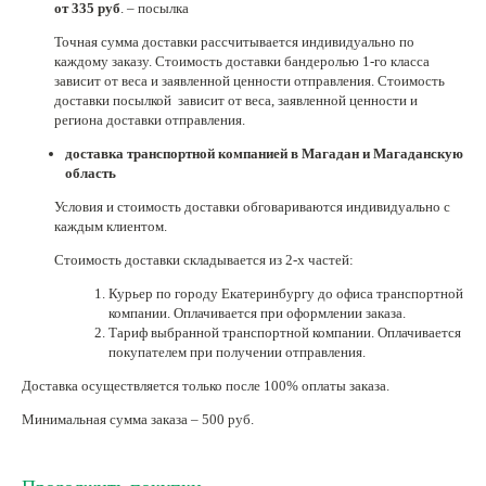
от 335 руб
. – посылка
Нетемнеющая фурнитура
Точная сумма доставки рассчитывается индивидуально по
каждому заказу. Стоимость доставки бандеролью 1-го класса
Всё для вышивки
зависит от веса и заявленной ценности отправления. Стоимость
доставки посылкой зависит от веса, заявленной ценности и
Проволока
региона доставки отправления.
Натуральные камни
доставка транспортной компанией в Магадан и Магаданскую
область
Каталог
Условия и стоимость доставки обговариваются индивидуально с
Новинки!
каждым клиентом.
Стоимость доставки складывается из 2-х частей:
Фотофорум
О магазине
Курьер по городу Екатеринбургу до офиса транспортной
компании. Оплачивается при оформлении заказа.
Тариф выбранной транспортной компании. Оплачивается
покупателем при получении отправления.
Доставка осуществляется только после 100% оплаты заказа.
Минимальная сумма заказа – 500 руб.