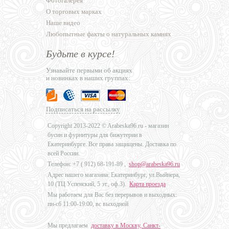
Фотогалерея
О торговых марках
Наше видео
Любопытные факты о натуральных камнях
Будьте в курсе!
Узнавайте первыми об акциях
и новинках в наших группах:
Подписаться на рассылку
Copyright 2013-2022 © Arabeska96.ru - магазин
бусин и фурнитуры для бижутерии в
Екатеринбурге. Все права защищены. Доставка по
всей России.
Телефон: +7 (
912) 68-191-89
,
shop@arabeska96.ru
Адрес нашего магазина: Екатеринбург, ул.Выйнера,
10 (ТЦ Успенский, 5 эт., оф.3).
Карта проезда
Мы работаем для Вас без перерывов и выходных:
пн-сб 11:00-19:00, вс выходной
Мы предлагаем
доставку в Москву, Санкт-