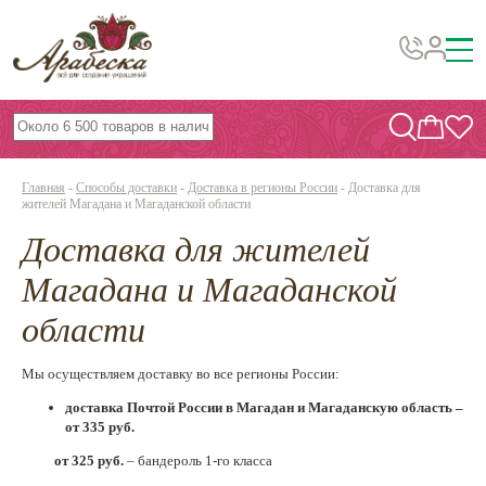
Бусины, подвески, декор
Бисер
Главная
-
Способы доставки
-
Доставка в регионы России
-
Доставка для
Вышивка украшений
жителей Магадана и Магаданской области
Доставка для жителей
Фурнитура
Проволока
Магадана и Магаданской
Инструменты и материалы
области
Эпоксидная смола
Мы осуществляем доставку во все регионы России:
Шнуры, ленты, нитки
доставка Почтой России в Магадан и Магаданскую область –
от 335 руб.
По темам и сезонам
от 325 руб.
– бандероль 1-го класса
Бисер TOHO