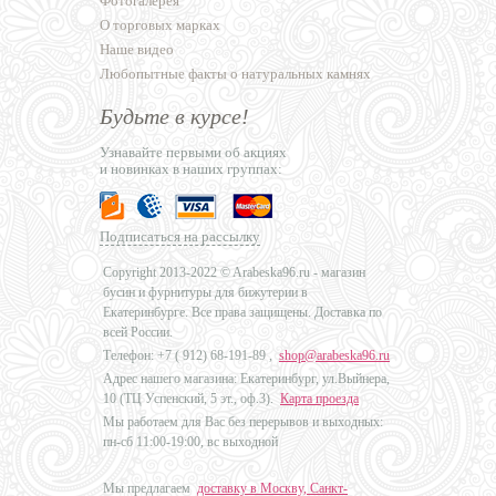
Фотогалерея
О торговых марках
Наше видео
Любопытные факты о натуральных камнях
Будьте в курсе!
Узнавайте первыми об акциях
и новинках в наших группах:
Подписаться на рассылку
Copyright 2013-2022 © Arabeska96.ru - магазин
бусин и фурнитуры для бижутерии в
Екатеринбурге. Все права защищены. Доставка по
всей России.
Телефон: +7 (
912) 68-191-89
,
shop@arabeska96.ru
Адрес нашего магазина: Екатеринбург, ул.Выйнера,
10 (ТЦ Успенский, 5 эт., оф.3).
Карта проезда
Мы работаем для Вас без перерывов и выходных:
пн-сб 11:00-19:00, вс выходной
Мы предлагаем
доставку в Москву, Санкт-