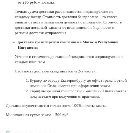
от 265 руб
. – посылка
Нетемнеющая фурнитура
Точная сумма доставки рассчитывается индивидуально по
каждому заказу. Стоимость доставки бандеролью 1-го класса
Всё для вышивки
зависит от веса и заявленной ценности отправления. Стоимость
доставки посылкой зависит от веса, заявленной ценности и
Проволока
региона доставки отправления.
Натуральные камни
доставка транспортной компанией в Магас и Республику
Ингушетия
Каталог
Условия и стоимость доставки обговариваются индивидуально с
Новинки!
каждым клиентом.
Стоимость доставки складывается из 2-х частей:
Фотофорум
О магазине
Курьер по городу Екатеринбургу до офиса транспортной
компании. Оплачивается при оформлении заказа.
Тариф выбранной транспортной компании. Оплачивается
покупателем при получении отправления.
Доставка осуществляется только после 100% оплаты заказа.
Минимальная сумма заказа – 500 руб.