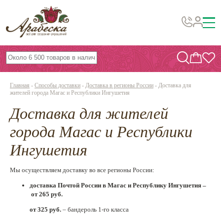
Бусины, подвески, декор
Бисер
Главная
-
Способы доставки
-
Доставка в регионы России
-
Доставка для
Вышивка украшений
жителей города Магас и Республики Ингушетия
Доставка для жителей
Фурнитура
Проволока
города Магас и Республики
Инструменты и материалы
Ингушетия
Эпоксидная смола
Мы осуществляем доставку во все регионы России:
Шнуры, ленты, нитки
доставка Почтой России в Магас и Республику Ингушетия –
от 265 руб.
По темам и сезонам
от 325 руб.
– бандероль 1-го класса
Бисер TOHO