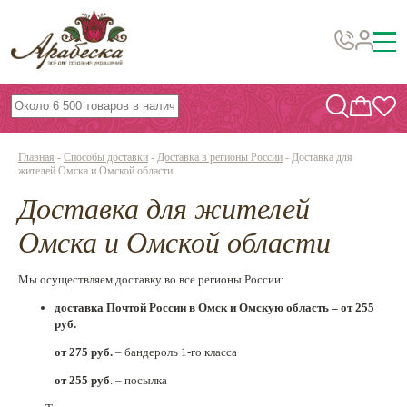
Бусины, подвески, декор
Бисер
Главная
-
Способы доставки
-
Доставка в регионы России
-
Доставка для
Вышивка украшений
жителей Омска и Омской области
Доставка для жителей
Фурнитура
Проволока
Омска и Омской области
Инструменты и материалы
Мы осуществляем доставку во все регионы России:
Эпоксидная смола
доставка Почтой России в Омск и Омскую область –
от 255
руб.
Шнуры, ленты, нитки
от 275 руб.
– бандероль 1-го класса
По темам и сезонам
от 255 руб
. – посылка
Бисер TOHO