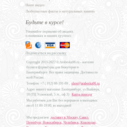
Наше видео
Любопытные факты о натуральных камнях
Будьте в курсе!
Узнавайте первыми об акциях
и новинках в наших группах:
Подписаться на рассылку
Copyright 2013-2022 © Arabeska96.ru - магазин
бусин и фурнитуры для бижутерии в
Екатеринбурге. Все права защищены. Доставка по
всей России.
Телефон: +7 (
912) 68-191-89
,
shop@arabeska96.ru
Адрес нашего магазина: Екатеринбург, ул.Выйнера,
10 (ТЦ Успенский, 5 эт., оф.3).
Карта проезда
Мы работаем для Вас без перерывов и выходных:
пн-сб 11:00-19:00, вс выходной
Мы предлагаем
доставку в Москву, Санкт-
Петербург, Новосибирск, Челябинск, Краснодар,