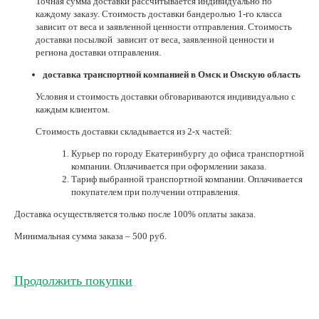
Точная сумма доставки рассчитывается индивидуально по
каждому заказу. Стоимость доставки бандеролью 1-го класса
Нетемнеющая фурнитура
зависит от веса и заявленной ценности отправления. Стоимость
доставки посылкой зависит от веса, заявленной ценности и
Всё для вышивки
региона доставки отправления.
Проволока
доставка транспортной компанией в Омск и Омскую область
Условия и стоимость доставки обговариваются индивидуально с
Натуральные камни
каждым клиентом.
Каталог
Стоимость доставки складывается из 2-х частей:
Новинки!
Курьер по городу Екатеринбургу до офиса транспортной
компании. Оплачивается при оформлении заказа.
Тариф выбранной транспортной компании. Оплачивается
Фотофорум
О магазине
покупателем при получении отправления.
Доставка осуществляется только после 100% оплаты заказа.
Минимальная сумма заказа – 500 руб.
Продолжить покупки