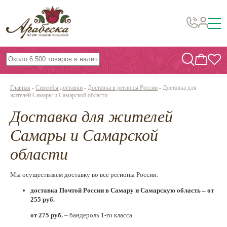
Бусины, подвески, декор
Бисер
Главная
-
Способы доставки
-
Доставка в регионы России
-
Доставка для
Вышивка украшений
жителей Самары и Самарской области
Доставка для жителей
Фурнитура
Проволока
Самары и Самарской
Инструменты и материалы
области
Эпоксидная смола
Мы осуществляем доставку во все регионы России:
Шнуры, ленты, нитки
доставка Почтой России в Самару и Самарскую область –
от
255 руб.
По темам и сезонам
от 275 руб.
– бандероль 1-го класса
Бисер TOHO