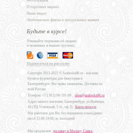
Фотогалерея
О торговых марках
Наше видео
Любопытные факты о натуральных камнях
Будьте в курсе!
Узнавайте первыми об акциях
и новинках в наших группах:
Подписаться на рассылку
Copyright 2013-2022 © Arabeska96.ru - магазин
бусин и фурнитуры для бижутерии в
Екатеринбурге. Все права защищены. Доставка по
всей России.
Телефон: +7 (
912) 68-191-89
,
shop@arabeska96.ru
Адрес нашего магазина: Екатеринбург, ул.Выйнера,
10 (ТЦ Успенский, 5 эт., оф.3).
Карта проезда
Мы работаем для Вас без перерывов и выходных:
пн-сб 11:00-19:00, вс выходной
Мы предлагаем
доставку в Москву, Санкт-