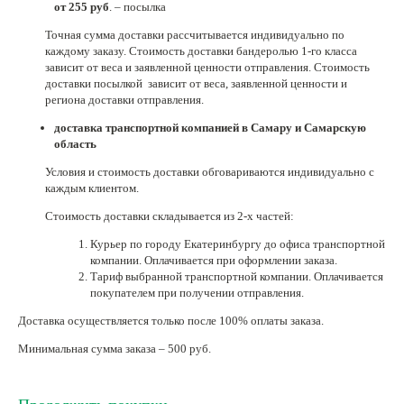
от 255 руб
. – посылка
Нетемнеющая фурнитура
Точная сумма доставки рассчитывается индивидуально по
каждому заказу. Стоимость доставки бандеролью 1-го класса
Всё для вышивки
зависит от веса и заявленной ценности отправления. Стоимость
доставки посылкой зависит от веса, заявленной ценности и
Проволока
региона доставки отправления.
Натуральные камни
доставка транспортной компанией в Самару и Самарскую
область
Каталог
Условия и стоимость доставки обговариваются индивидуально с
Новинки!
каждым клиентом.
Стоимость доставки складывается из 2-х частей:
Фотофорум
О магазине
Курьер по городу Екатеринбургу до офиса транспортной
компании. Оплачивается при оформлении заказа.
Тариф выбранной транспортной компании. Оплачивается
покупателем при получении отправления.
Доставка осуществляется только после 100% оплаты заказа.
Минимальная сумма заказа – 500 руб.