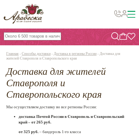
Бусины, подвески, декор
Бисер
Главная
-
Способы доставки
-
Доставка в регионы России
-
Доставка для
Вышивка украшений
жителей Ставрополя и Ставропольского края
Доставка для жителей
Фурнитура
Проволока
Ставрополя и
Инструменты и материалы
Ставропольского края
Эпоксидная смола
Мы осуществляем доставку во все регионы России:
Шнуры, ленты, нитки
доставка Почтой России в Ставрополь и Ставропольский
край –
от 265 руб.
По темам и сезонам
от 325 руб.
– бандероль 1-го класса
Бисер TOHO