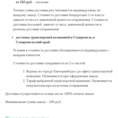
от 265 руб
. – посылка
Нетемнеющая фурнитура
Точная сумма доставки рассчитывается индивидуально по
каждому заказу. Стоимость доставки бандеролью 1-го класса
Всё для вышивки
зависит от веса и заявленной ценности отправления. Стоимость
доставки посылкой зависит от веса, заявленной ценности и
Проволока
региона доставки отправления.
Натуральные камни
доставка транспортной компанией в Ставрополь и
Ставропольский край
Каталог
Условия и стоимость доставки обговариваются индивидуально с
Новинки!
каждым клиентом.
Стоимость доставки складывается из 2-х частей:
Фотофорум
О магазине
Курьер по городу Екатеринбургу до офиса транспортной
компании. Оплачивается при оформлении заказа.
Тариф выбранной транспортной компании. Оплачивается
покупателем при получении отправления.
Доставка осуществляется только после 100% оплаты заказа.
Минимальная сумма заказа – 500 руб.