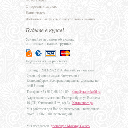
Фотогалерея
О торговых марках
Наше видео
Любопытные факты о натуральных камнях
Будьте в курсе!
Узнавайте первыми об акциях
и новинках в наших группах:
Подписаться на рассылку
Copyright 2013-2022 © Arabeska96.ru - магазин
бусин и фурнитуры для бижутерии в
Екатеринбурге. Все права защищены. Доставка по
всей России.
Телефон: +7 (
912) 68-191-89
,
shop@arabeska96.ru
Адрес нашего магазина: Екатеринбург, ул.Выйнера,
10 (ТЦ Успенский, 5 эт., оф.3).
Карта проезда
Мы работаем для Вас без перерывов и выходных:
пн-сб 11:00-19:00, вс выходной
Мы предлагаем
доставку в Москву, Санкт-