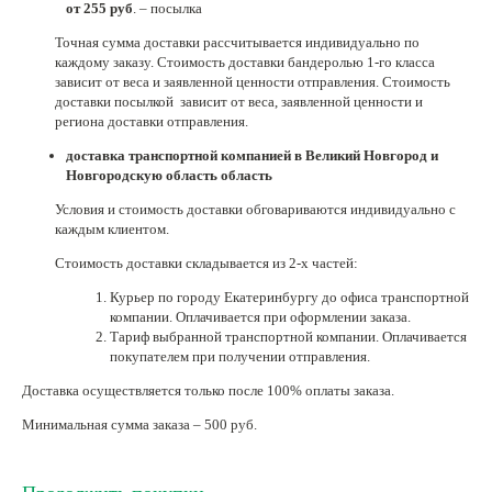
от 255 руб
. – посылка
Нетемнеющая фурнитура
Точная сумма доставки рассчитывается индивидуально по
каждому заказу. Стоимость доставки бандеролью 1-го класса
Всё для вышивки
зависит от веса и заявленной ценности отправления. Стоимость
доставки посылкой зависит от веса, заявленной ценности и
Проволока
региона доставки отправления.
Натуральные камни
доставка транспортной компанией в Великий Новгород и
Новгородскую область область
Каталог
Условия и стоимость доставки обговариваются индивидуально с
Новинки!
каждым клиентом.
Стоимость доставки складывается из 2-х частей:
Фотофорум
О магазине
Курьер по городу Екатеринбургу до офиса транспортной
компании. Оплачивается при оформлении заказа.
Тариф выбранной транспортной компании. Оплачивается
покупателем при получении отправления.
Доставка осуществляется только после 100% оплаты заказа.
Минимальная сумма заказа – 500 руб.