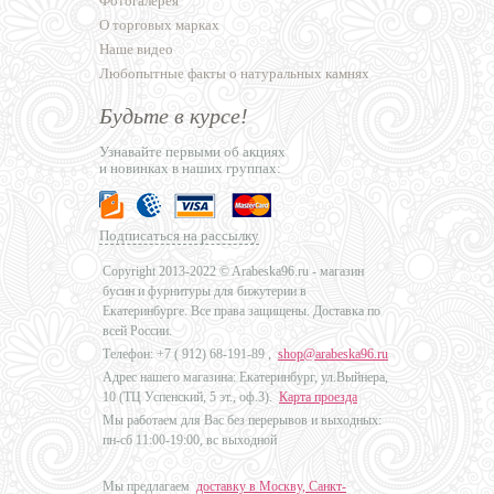
Фотогалерея
О торговых марках
Наше видео
Любопытные факты о натуральных камнях
Будьте в курсе!
Узнавайте первыми об акциях
и новинках в наших группах:
Подписаться на рассылку
Copyright 2013-2022 © Arabeska96.ru - магазин
бусин и фурнитуры для бижутерии в
Екатеринбурге. Все права защищены. Доставка по
всей России.
Телефон: +7 (
912) 68-191-89
,
shop@arabeska96.ru
Адрес нашего магазина: Екатеринбург, ул.Выйнера,
10 (ТЦ Успенский, 5 эт., оф.3).
Карта проезда
Мы работаем для Вас без перерывов и выходных:
пн-сб 11:00-19:00, вс выходной
Мы предлагаем
доставку в Москву, Санкт-