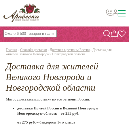
Бусины, подвески, декор
Бисер
Главная
-
Способы доставки
-
Доставка в регионы России
-
Доставка для
Вышивка украшений
жителей Великого Новгорода и Новгородской области
Доставка для жителей
Фурнитура
Проволока
Великого Новгорода и
Инструменты и материалы
Новгородской области
Эпоксидная смола
Мы осуществляем доставку во все регионы России:
Шнуры, ленты, нитки
доставка Почтой России в Великий Новгород и
Новгородскую область –
от 255 руб.
По темам и сезонам
от 275 руб.
– бандероль 1-го класса
Бисер TOHO