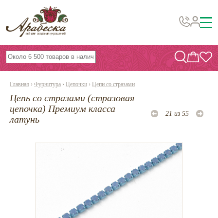
Бусины, подвески, декор
Бисер
Главная
›
Фурнитура
›
Цепочки
›
Цепи со стразами
Вышивка украшений
Цепь со стразами (стразовая
Фурнитура
цепочка) Премиум класса
21 из 55
латунь
Проволока
Инструменты и материалы
Эпоксидная смола
Шнуры, ленты, нитки
По темам и сезонам
Бисер TOHO