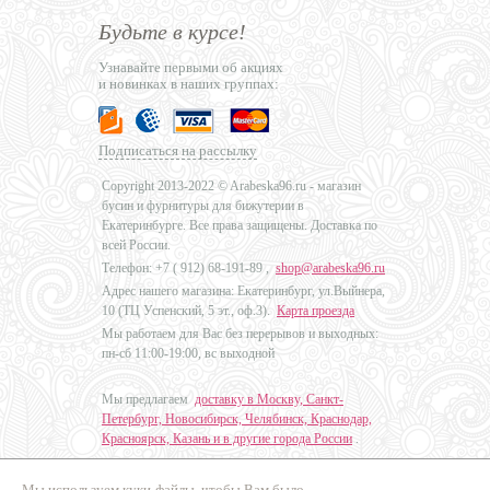
Будьте в курсе!
Узнавайте первыми об акциях
и новинках в наших группах:
Подписаться на рассылку
Copyright 2013-2022 © Arabeska96.ru - магазин
бусин и фурнитуры для бижутерии в
Екатеринбурге. Все права защищены. Доставка по
всей России.
Телефон: +7 (
912) 68-191-89
,
shop@arabeska96.ru
Адрес нашего магазина: Екатеринбург, ул.Выйнера,
10 (ТЦ Успенский, 5 эт., оф.3).
Карта проезда
Мы работаем для Вас без перерывов и выходных:
пн-сб 11:00-19:00, вс выходной
Мы предлагаем
доставку в Москву, Санкт-
Петербург, Новосибирск, Челябинск, Краснодар,
Красноярск, Казань и в другие города России
.
Мы используем куки-файлы, чтобы Вам было