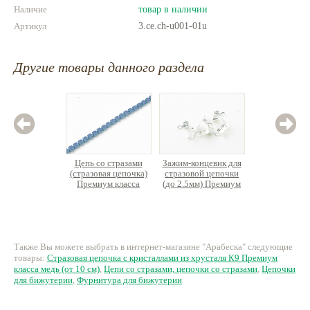
Наличие
товар в наличии
Артикул
3.ce.ch-u001-01u
Другие товары данного раздела
Цепь со стразами
Зажим-концевик для
Цепь с
(стразовая цепочка)
стразовой цепочки
(стразов
Премиум класса
(до 2.5мм) Премиум
Преми
латунь
класса латунь
л
330 руб.
40 руб.
76.
Также Вы можете выбрать в интернет-магазине "Арабеска" следующие
товары:
Стразовая цепочка с кристаллами из хрусталя К9 Премиум
класса медь (от 10 см)
,
Цепи со стразами, цепочки со стразами
,
Цепочки
для бижутерии
,
Фурнитура для бижутерии