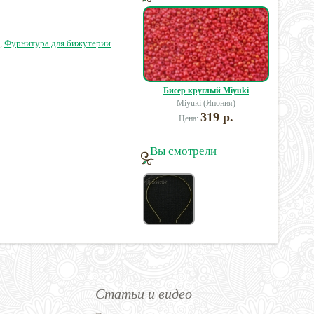
,
Фурнитура для бижутерии
Бисер круглый Miyuki
Miyuki (Япония)
319 р.
Цена:
Вы смотрели
Статьи и видео