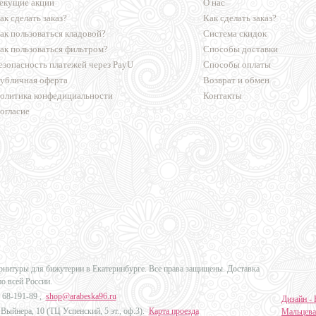
екущие акции
О нас
ак сделать заказ?
Как сделать заказ?
ак пользоваться кладовой?
Система скидок
ак пользоваться фильтром?
Способы доставки
езопасность платежей через PayU
Способы оплаты
убличная оферта
Возврат и обмен
олитика конфедициальности
Контакты
огласие
урнитуры для бижутерии в Екатеринбурге. Все права защищены. Доставка
по всей России.
 68-191-89
,
shop@arabeska96.ru
Дизайн - 
Выйнера, 10 (ТЦ Успенский, 5 эт., оф.3).
Карта проезда
Мальцева