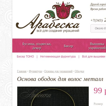
Другой горо
Время рабо
2
+7(343)
Бусины, подвески,
Вышивка
Бисер
декор
украшений
Бисер TOHO
|
Нетемнеющая фурнитура
|
Всё для вышивки
Главная
›
Фурнитура
›
Основы для украшений
›
Ободки
Основа ободок для волос металл
99 
Размер