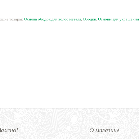
уб.
72 руб.
72 руб.
99 руб.
ующие товары:
Основа ободок для волос металл
,
Ободки
,
Основы для украшений
Важно!
О магазине