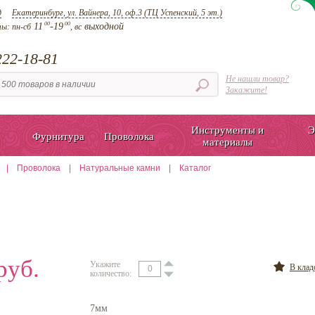
д
Екатеринбург, ул. Вайнера, 10, оф.3 (ТЦ Успенский, 5 эт.)
00
00
11
-19
выходной
ты:
пн-сб
, вс
22-18-81
Не нашли товар?
Закажите!
Инструменты и
Э
Фурнитура
Проволока
материалы
|
Проволока
|
Натуральные камни
|
Каталог
руб.
Укажите
В кла
количество:
7мм