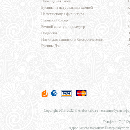
Эпоксидная смола
Т
Бусины из натуральных камней
К
Не темнеющая фурнитура
К
Японский бисер
К
Речной жемчуг, перламутр
Б
Подвески
П
Нитки для вышивки и бисероплетения
П
Бусины Дзи
С
Copyright 2013-2022 © Arabeska96.ru - магазин бусин и ф
Телефон: +7 (
912)
Адрес нашего магазина: Екатеринбург, ул.