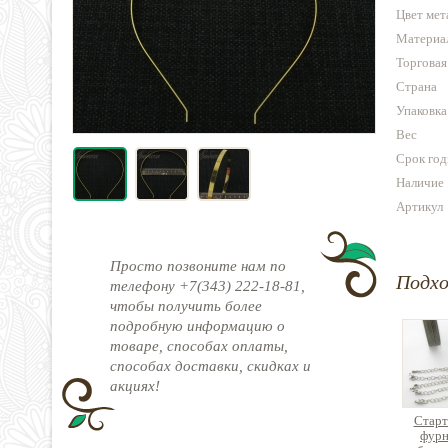
Цвет мет
Материа
Торговая
Страна
Упаковка
Вес
Срок год
Наличие
Артикул
Просто позвоните нам по
Подх
телефону +7(343) 222-18-81,
чтобы получить более
подробную информацию о
товаре, способах оплаты,
способах доставки, скидках и
акциях!
Старт
фурн