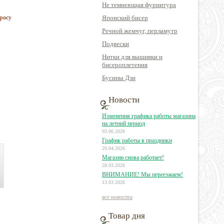
Не темнеющая фурнитура
росу
Японский бисер
Речной жемчуг, перламутр
Подвески
Нитки для вышивки и
бисероплетения
Бусины Дзи
Новости
Изменения графика работы магазина
на летний период
03.06.2026
График работы в праздники
29.04.2026
Магазин снова работает!
28.03.2026
ВНИМАНИЕ! Мы переезжаем!
13.03.2026
все новости
Товар дня