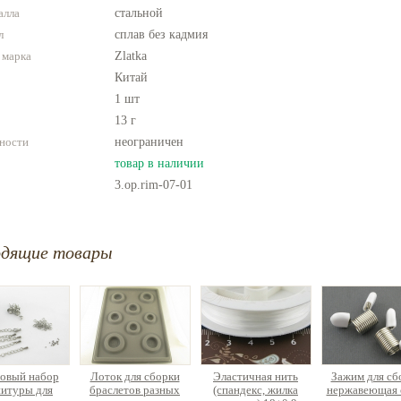
алла
стальной
л
сплав без кадмия
 марка
Zlatka
Китай
1 шт
13 г
ности
неограничен
товар в наличии
3.op.rim-07-01
одящие товары
овый набор
Лоток для сборки
Эластичная нить
Зажим для сб
итуры для
браслетов разных
(спандекс, жилка
нержавеющая 