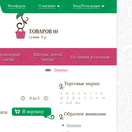
Фотофорум
О магазине
Вход/Регистрация
ТОВАРОВ (
)
0
сумма: 0 р.
поксидная
Шнуры, ленты,
По темам и сезонам
смола
нитки
Новинки!
Торговые марки:
A
B
D
E
G
I
J
K
4 из 5
M
P
R
S
T
U
V
W
Z
А-Я
Все
В корзину
довую
Обратите внимание
Новинки