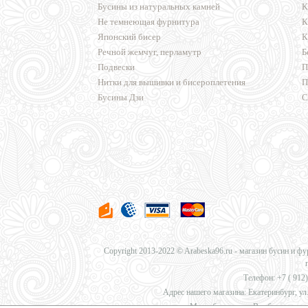
Бусины из натуральных камней
К
Не темнеющая фурнитура
К
Японский бисер
К
Речной жемчуг, перламутр
Б
Подвески
П
Нитки для вышивки и бисероплетения
П
Бусины Дзи
С
Copyright 2013-2022 © Arabeska96.ru - магазин бусин и ф
Телефон: +7 (
912)
Адрес нашего магазина: Екатеринбург, ул.
Мы работаем для Вас без перерыв