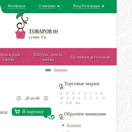
Фотофорум
О магазине
Вход/Регистрация
ТОВАРОВ (
)
0
сумма: 0 р.
поксидная
Шнуры, ленты,
По темам и сезонам
смола
нитки
Новинки!
Торговые марки:
A
B
D
E
G
I
J
K
26 из 66
M
P
R
S
T
U
V
W
Z
А-Я
Все
В корзину
довую
Обратите внимание
Новинки