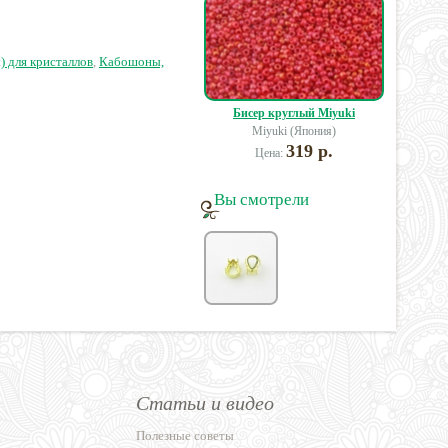
3 руб.
9 руб.
13.50 руб.
1
) для кристаллов
,
Кабошоны,
Бисер круглый Miyuki
Miyuki (Япония)
319 р.
Цена:
Вы смотрели
Статьи и видео
Полезные советы