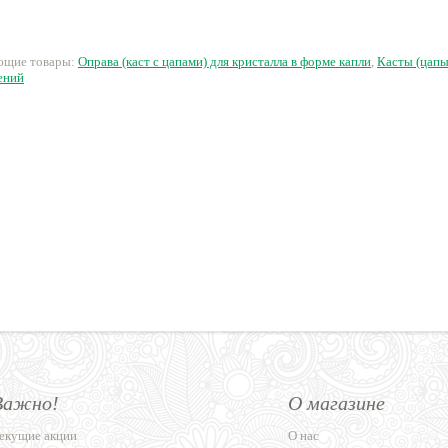
54 руб.
12.60 руб.
21.60 руб.
1
ующие товары:
Оправа (каст с цапами) для кристалла в форме капли
,
Касты (цапы
ений
Важно!
О магазине
екущие акции
О нас