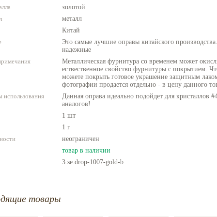
алла
золотой
л
металл
Китай
е
Это самые лучшие оправы китайского производства.
надежные
примечания
Металлическая фурнитура со временем может окисля
ествественное свойство фурнитуры с покрытием. Чт
можете покрыть готовое украшение защитным лаком
фотографии продается отдельно - в цену данного то
 использования
Данная оправа идеально подойдет для кристаллов #4
аналогов!
1 шт
1 г
ности
неограничен
товар в наличии
3.se.drop-1007-gold-b
одящие товары