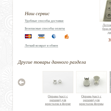
Наш сервис
Удобные способы доставки
Лоток
Безопасные способы оплаты
брасл
ди
3
Легкий возврат и обмен
Другие товары данного раздела
Орга
сборк
б
2
Оправа (каст с
Оправа (каст с
цапами) для
цапами) для
кристалла в форме
кристалла формы
капли
Капля #4320 эконом-