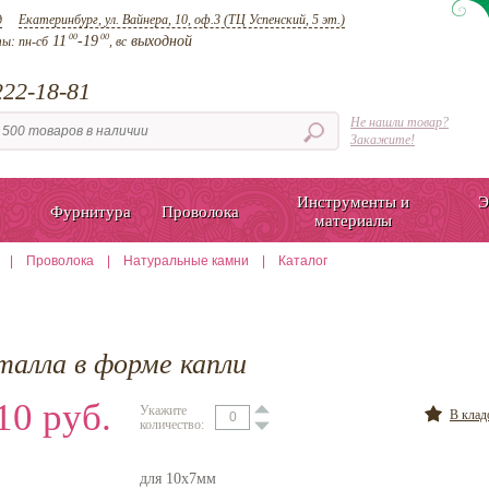
д
Екатеринбург, ул. Вайнера, 10, оф.3 (ТЦ Успенский, 5 эт.)
00
00
11
-19
выходной
ты:
пн-сб
, вс
22-18-81
Не нашли товар?
Закажите!
Инструменты и
Э
Фурнитура
Проволока
материалы
|
Проволока
|
Натуральные камни
|
Каталог
талла в форме капли
10 руб.
Укажите
В кла
количество:
для 10х7мм