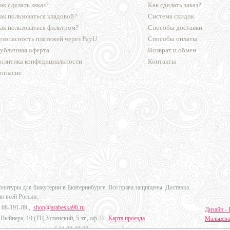
ак сделать заказ?
Как сделать заказ?
ак пользоваться кладовой?
Система скидок
ак пользоваться фильтром?
Способы доставки
езопасность платежей через PayU
Способы оплаты
убличная оферта
Возврат и обмен
олитика конфедициальности
Контакты
огласие
урнитуры для бижутерии в Екатеринбурге. Все права защищены. Доставка
по всей России.
 68-191-89
,
shop@arabeska96.ru
Дизайн - 
Выйнера, 10 (ТЦ Успенский, 5 эт., оф.3).
Карта проезда
Мальцева
ов и выходных: пн-сб 11:00-19:00, вс выходной