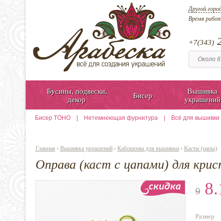
Другой горо
Время рабо
2
+7(343)
Бусины, подвески,
Вышивка
Бисер
декор
украшений
Бисер TOHO
|
Нетемнеющая фурнитура
|
Всё для вышивки
Главная
›
Вышивка украшений
›
Кабошоны для вышивки
›
Касты (цапы)
Оправа (каст с цапами) для крис
8.
9
Размер