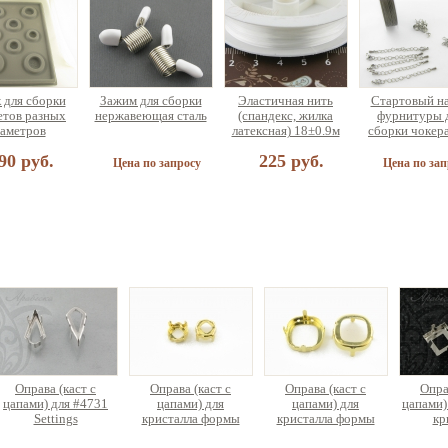
 для сборки
Зажим для сборки
Эластичная нить
Стартовый н
етов разных
нержавеющая сталь
(спандекс, жилка
фурнитуры 
аметров
латексная) 18±0.9м
сборки чокер
браслета (н
90 руб.
225 руб.
украшений
Цена по запросу
Цена по зап
найзер для
и украшений
ольшой
75 руб.
Оправа (каст с
Оправа (каст с
Оправа (каст с
Опра
цапами) для #4731
цапами) для
цапами) для
цапами)
Settings
кристалла формы
кристалла формы
кр
Кушон
Кушон