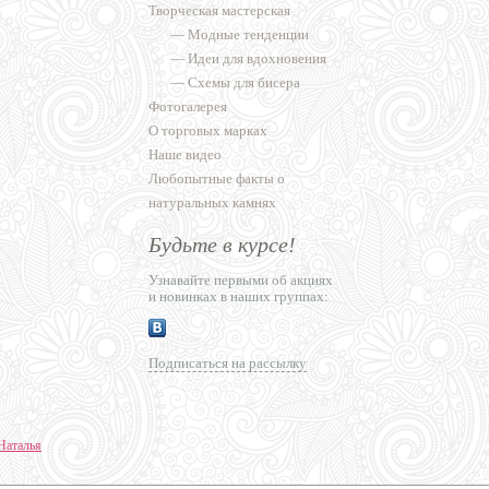
Творческая мастерская
—
Модные тенденции
—
Идеи для вдохновения
—
Схемы для бисера
Фотогалерея
О торговых марках
Наше видео
Любопытные факты о
натуральных камнях
Будьте в курсе!
Узнавайте первыми об акциях
и новинках в наших группах:
Подписаться на рассылку
Наталья