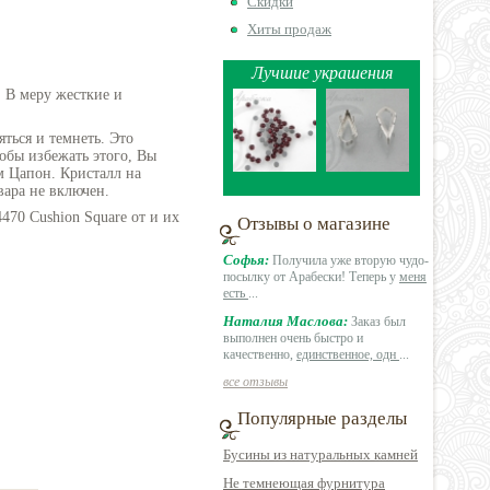
Скидки
Хиты продаж
Лучшие украшения
 В меру жесткие и
ться и темнеть. Это
обы избежать этого, Вы
 Цапон. Кристалл на
вара не включен.
470 Cushion Square от и их
Отзывы о магазине
Софья:
Получила уже вторую чудо-
посылку от Арабески! Теперь у
меня
есть
...
Наталия Маслова:
Заказ был
выполнен очень быстро и
качественно,
единственное, одн
...
все отзывы
Популярные разделы
Бусины из натуральных камней
Не темнеющая фурнитура