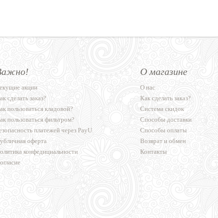
Важно!
О магазине
екущие акции
О нас
ак сделать заказ?
Как сделать заказ?
ак пользоваться кладовой?
Система скидок
ак пользоваться фильтром?
Способы доставки
езопасность платежей через PayU
Способы оплаты
убличная оферта
Возврат и обмен
олитика конфедициальности
Контакты
огласие