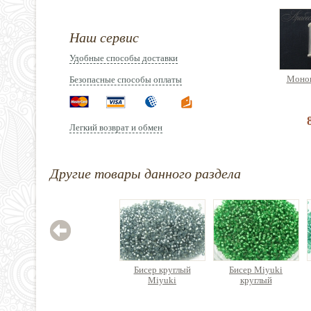
Наш сервис
Удобные способы доставки
Монон
Безопасные способы оплаты
Легкий возврат и обмен
Другие товары данного раздела
Бисер круглый
Бисер Miyuki
Miyuki
круглый