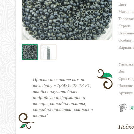
Цвет
Материа
Торговая
Страна
Описани
Особые 
Варианты
Упаковка
Вес
Срок год
Просто позвоните нам по
телефону +7(343) 222-18-81,
Наличие
чтобы получить более
Артикул
подробную информацию о
товаре, способах оплаты,
Я
способах доставки, скидках и
акциях!
Подх