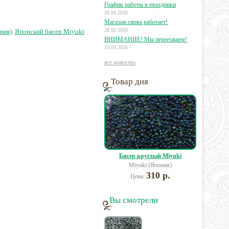
График работы в праздники
29.04.2026
27 руб.
332 руб.
358 руб.
Магазин снова работает!
28.03.2026
ния)
,
Японский бисер Miyuki
ВНИМАНИЕ! Мы переезжаем!
13.03.2026
все новости
Товар дня
Бисер круглый Miyuki
Miyuki (Япония)
310 р.
Цена:
Вы смотрели