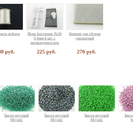
ить нейлон
Иглы бисерные №50
Коврик для сборки
0.4мм 6 шт. с
украшений
нитковдевателем
80 руб.
225 руб.
270 руб.
Бисер круглый
Бисер круглый
Бисер круглый
Бисе
Miyuki
Miyuki
Miyuki
M