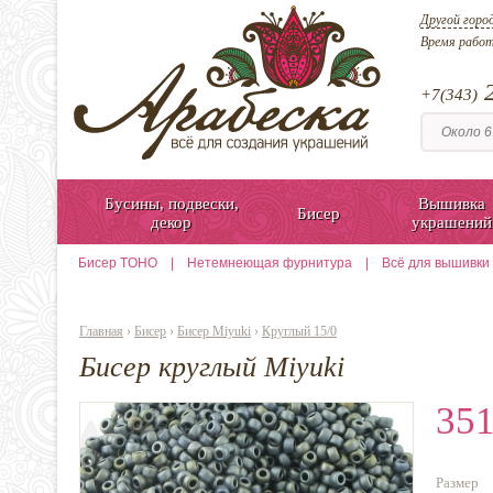
Другой горо
Время рабо
2
+7(343)
Бусины, подвески,
Вышивка
Бисер
декор
украшений
Бисер TOHO
|
Нетемнеющая фурнитура
|
Всё для вышивки
Главная
›
Бисер
›
Бисер Miyuki
›
Круглый 15/0
Бисер круглый Miyuki
351
Размер