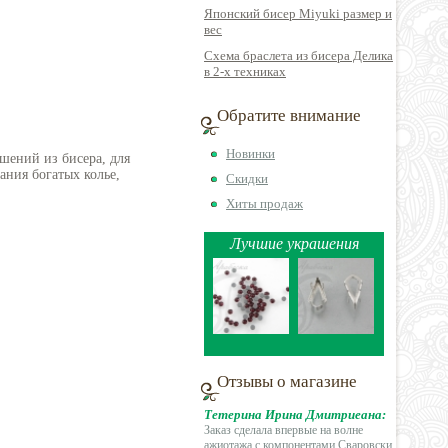
Японский бисер Miyuki размер и
вес
Схема браслета из бисера Делика
в 2-х техниках
Обратите внимание
Новинки
шений из бисера, для
ния богатых колье,
Скидки
Хиты продаж
Лучшие украшения
Отзывы о магазине
Тетерина Ирина Дмитриеана:
Заказ сделала впервые на волне
ажиотажа с
компонентами Сваровски