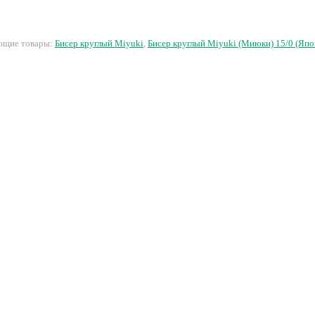
293 руб.
351 руб.
184 руб.
5
ующие товары:
Бисер круглый Miyuki
,
Бисер круглый Miyuki (Миюки) 15/0 (Япо