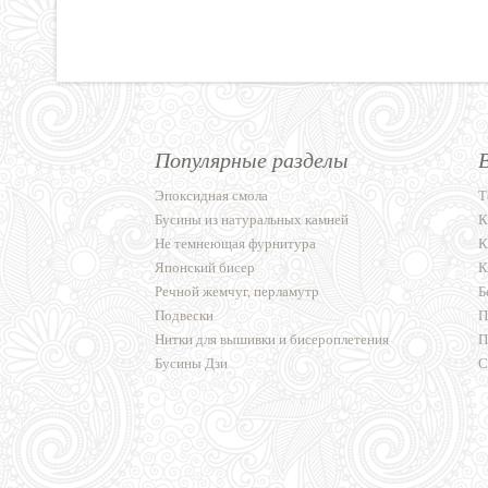
Популярные разделы
Эпоксидная смола
Т
Бусины из натуральных камней
К
Не темнеющая фурнитура
К
Японский бисер
К
Речной жемчуг, перламутр
Б
Подвески
П
Нитки для вышивки и бисероплетения
П
Бусины Дзи
С