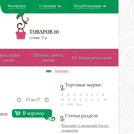
Фотофорум
О магазине
Вход/Регистрация
ТОВАРОВ (
)
0
сумма: 0 р.
поксидная
Шнуры, ленты,
По темам и сезонам
смола
нитки
Новинки!
Торговые марки:
A
B
D
E
G
I
J
K
13 из 17
M
P
R
S
T
U
V
W
Z
А-Я
Все
В корзину
довую
Статьи раздела
Чешский vs японский бисер:
сравнение