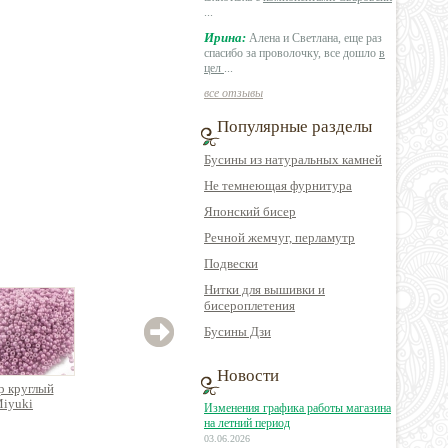
...
Ирина:
Алена и Светлана, еще раз
спасибо за проволочку, все дошло
в
цел
...
все отзывы
Популярные разделы
Бусины из натуральных камней
Не темнеющая фурнитура
Японский бисер
Речной жемчуг, перламутр
Подвески
Нитки для вышивки и
бисероплетения
Бусины Дзи
Новости
р круглый
Бисер круглый
Бисер круглый
Би
iyuki
Miyuki
Miyuki
Изменения графика работы магазина
на летний период
03.06.2026