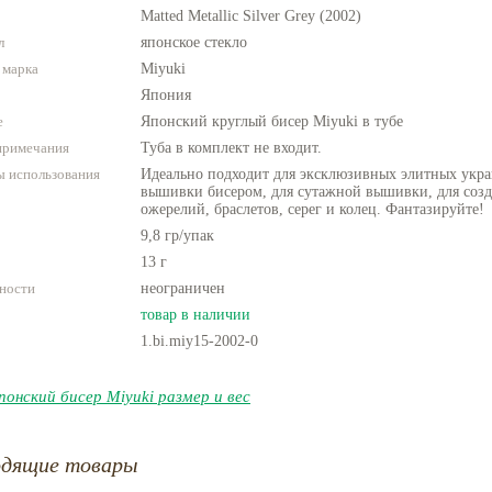
Matted Metallic Silver Grey (2002)
л
японское стекло
 марка
Miyuki
Япония
е
Японский круглый бисер Miyuki в тубе
примечания
Туба в комплект не входит.
 использования
Идеально подходит для эксклюзивных элитных укра
вышивки бисером, для сутажной вышивки, для созда
ожерелий, браслетов, серег и колец. Фантазируйте!
9,8 гр/упак
13 г
ности
неограничен
товар в наличии
1.bi.miy15-2002-0
понский бисер Miyuki размер и вес
одящие товары