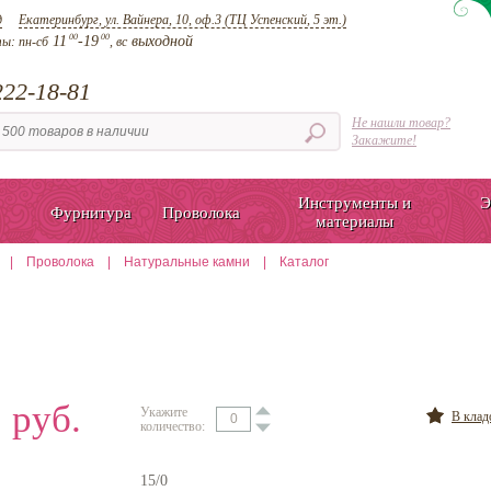
д
Екатеринбург, ул. Вайнера, 10, оф.3 (ТЦ Успенский, 5 эт.)
00
00
11
-19
выходной
ты:
пн-сб
, вс
22-18-81
Не нашли товар?
Закажите!
Инструменты и
Э
Фурнитура
Проволока
материалы
|
Проволока
|
Натуральные камни
|
Каталог
 руб.
Укажите
В кла
количество:
15/0