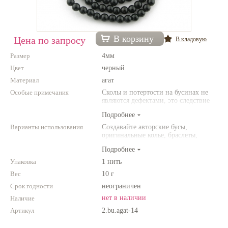
Нетемнеющая фурнитура
Всё для вышивки
В корзину
Цена по запросу
В кладовую
Проволока
Размер
4мм
Цвет
черный
Натуральные камни
Материал
агат
Каталог
Особые примечания
Сколы и потертости на бусинах не
являются дефектами, это следствие
Новинки!
неоднородной структуры
Подробнее
природного камня. Цвет и размер
товара может отличаться от
Варианты использования
Создавайте авторские бусы,
Фотофорум
представленных на фото.
оригинальные колье, браслеты,
О магазине
броши и другие украшения.
Подробнее
Комбинируйте различные цвета и
размеры. Фантазируйте!
Упаковка
1 нить
Вес
10 г
Срок годности
неограничен
нет в наличии
Наличие
Артикул
2.bu.agat-14