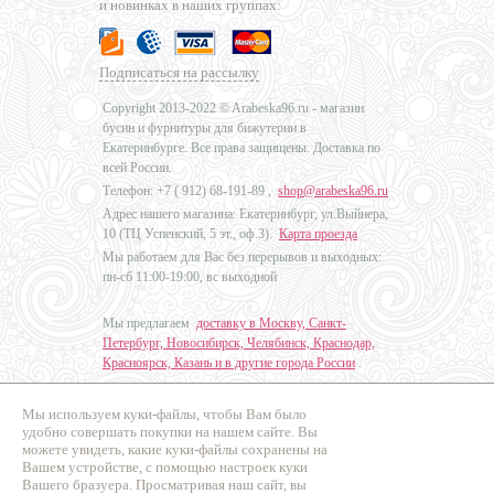
и новинках в наших группах:
Подписаться на рассылку
Copyright 2013-2022 © Arabeska96.ru - магазин
бусин и фурнитуры для бижутерии в
Екатеринбурге. Все права защищены. Доставка по
всей России.
Телефон: +7 (
912) 68-191-89
,
shop@arabeska96.ru
Адрес нашего магазина: Екатеринбург, ул.Выйнера,
10 (ТЦ Успенский, 5 эт., оф.3).
Карта проезда
Мы работаем для Вас без перерывов и выходных:
пн-сб 11:00-19:00, вс выходной
Мы предлагаем
доставку в Москву, Санкт-
Петербург, Новосибирск, Челябинск, Краснодар,
Красноярск, Казань и в другие города России
.
Мы используем куки-файлы, чтобы Вам было
Дизайн - Наталья Мальцева
удобно совершать покупки на нашем сайте. Вы
можете увидеть, какие куки-файлы сохранены на
Продвижение сайтов
Вашем устройстве, с помощью настроек куки
Промо Эксперт
Вашего бразуера. Просматривая наш сайт, вы