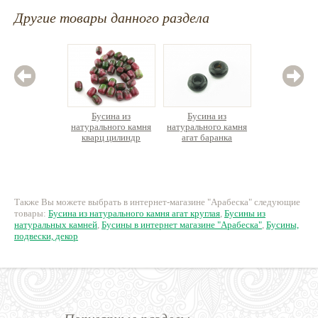
Другие товары данного раздела
Бусина из
Бусина из
Бус
натурального камня
натурального камня
натурал
кварц цилиндр
агат баранка
яшма кру
16см 
10 руб.
85 руб.
38
Также Вы можете выбрать в интернет-магазине "Арабеска" следующие
товары:
Бусина из натурального камня агат круглая
,
Бусины из
натуральных камней
,
Бусины в интернет магазине "Арабеска"
,
Бусины,
подвески, декор