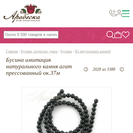
Бусины, подвески, декор
Бисер
Главная
›
Бусины, подвески, декор
›
Бусины
›
Из натуральных камней
Вышивка украшений
Бусина имитация
Фурнитура
натурального камня агат
2028 из 3388
прессованный ок.37м
Проволока
Инструменты и материалы
Эпоксидная смола
Шнуры, ленты, нитки
По темам и сезонам
Бисер TOHO