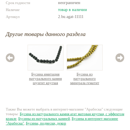
Срок годности
неограничен
Наличие
товар в наличии
Артикул
2.bu.agat-11111
Другие товары данного раздела
Бусина имитация
Бусина из
Бус
натурального камня
натурального
натурал
шунгит круглая
минерала гематит
апати
ок.18-19см ок.18шт.
круглая, нить 39см
180 руб.
180 руб.
2
Также Вы можете выбрать в интернет-магазине "Арабеска" следующие
товары:
Бусина из натурального камня агат матовая круглая, с эффектом
кракле
,
Бусины из натуральных камней
,
Бусины в интернет магазине
"Арабеска"
,
Бусины, подвески, декор