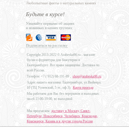
Любопытные факты о натуральных камнях
Будьте в курсе!
Узнавайте первыми об акциях
и новинках в наших группах:
Подписаться на рассылку
Copyright 2013-2022 © Arabeska96.ru - магазин
бусин и фурнитуры для бижутерии в
Екатеринбурге. Все права защищены. Доставка по
всей России.
Телефон: +7 (
912) 68-191-89
,
shop@arabeska96.ru
Адрес нашего магазина: Екатеринбург, ул.Выйнера,
10 (ТЦ Успенский, 5 эт., оф.3).
Карта проезда
Мы работаем для Вас без перерывов и выходных:
пн-сб 11:00-19:00, вс выходной
Мы предлагаем
доставку в Москву, Санкт-
Петербург, Новосибирск, Челябинск, Краснодар,
Красноярск, Казань и в другие города России
.