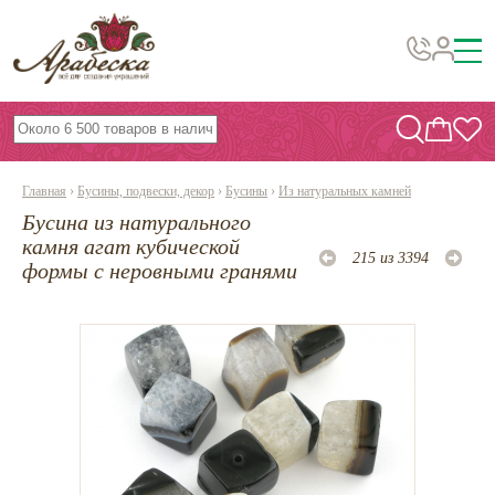
Бусины, подвески, декор
Бисер
Главная
›
Бусины, подвески, декор
›
Бусины
›
Из натуральных камней
Вышивка украшений
Бусина из натурального
Фурнитура
камня агат кубической
215 из 3394
формы с неровными гранями
Проволока
Инструменты и материалы
Эпоксидная смола
Шнуры, ленты, нитки
По темам и сезонам
Бисер TOHO