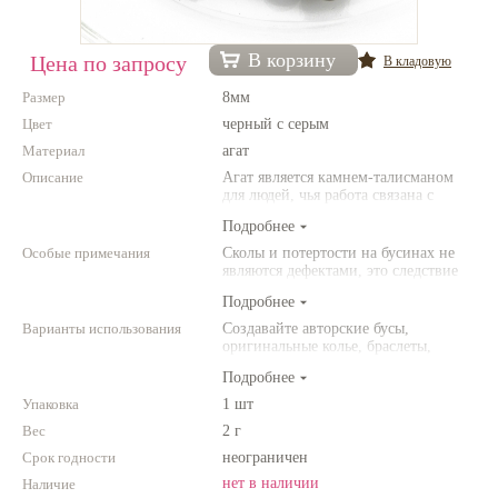
Нетемнеющая фурнитура
В корзину
Цена по запросу
В кладовую
Всё для вышивки
Размер
8мм
Проволока
Цвет
черный с серым
Материал
Натуральные камни
агат
Описание
Агат является камнем-талисманом
Каталог
для людей, чья работа связана с
постоянным общением. Агат
Подробнее
Новинки!
защищает от энергетического
"вампиризма" со стороны других
Особые примечания
Сколы и потертости на бусинах не
людей и способствет укреплению
являются дефектами, это следствие
Фотофорум
внутренних сил человека.
неоднородной структуры
О магазине
Подробнее
природного камня. Цвет и размер
товара может отличаться от
Варианты использования
Создавайте авторские бусы,
представленных на фото.
оригинальные колье, браслеты,
броши и другие украшения.
Подробнее
Комбинируйте различные цвета и
размеры. Фантазируйте!
Упаковка
1 шт
Вес
2 г
Срок годности
неограничен
нет в наличии
Наличие