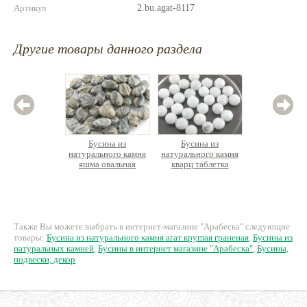
Артикул
2.bu.agat-8117
Другие товары данного раздела
Бусина из
Бусина из
Бус
натурального камня
натурального камня
натурал
яшма овальная
кварц таблетка
лабрад
таблетка
круглая граненая (под
аквамарин)
15 руб.
45 руб.
8
Также Вы можете выбрать в интернет-магазине "Арабеска" следующие
товары:
Бусина из натурального камня агат круглая граненая
,
Бусины из
натуральных камней
,
Бусины в интернет магазине "Арабеска"
,
Бусины,
подвески, декор