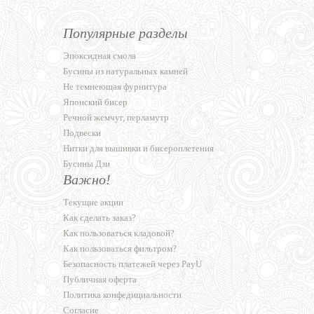
Популярные разделы
Эпоксидная смола
Бусины из натуральных камней
Не темнеющая фурнитура
Японский бисер
Речной жемчуг, перламутр
Подвески
Нитки для вышивки и бисероплетения
Бусины Дзи
Важно!
Текущие акции
Как сделать заказ?
Как пользоваться кладовой?
Как пользоваться фильтром?
Безопасность платежей через PayU
Публичная оферта
Политика конфедициальности
Согласие