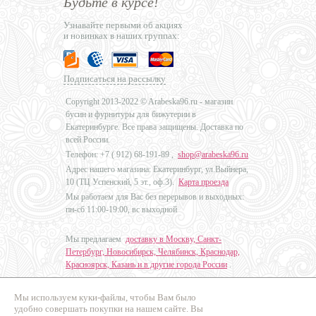
Будьте в курсе!
Узнавайте первыми об акциях
и новинках в наших группах:
Подписаться на рассылку
Copyright 2013-2022 © Arabeska96.ru - магазин
бусин и фурнитуры для бижутерии в
Екатеринбурге. Все права защищены. Доставка по
всей России.
Телефон: +7 (
912) 68-191-89
,
shop@arabeska96.ru
Адрес нашего магазина: Екатеринбург, ул.Выйнера,
10 (ТЦ Успенский, 5 эт., оф.3).
Карта проезда
Мы работаем для Вас без перерывов и выходных:
пн-сб 11:00-19:00, вс выходной
Мы предлагаем
доставку в Москву, Санкт-
Петербург, Новосибирск, Челябинск, Краснодар,
Красноярск, Казань и в другие города России
.
Мы используем куки-файлы, чтобы Вам было
Дизайн - Наталья Мальцева
удобно совершать покупки на нашем сайте. Вы