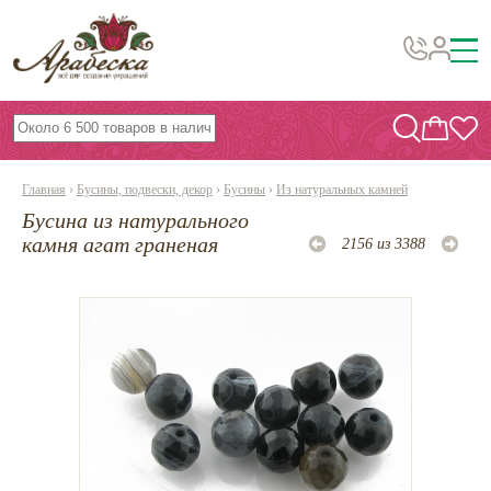
Бусины, подвески, декор
Бисер
Главная
›
Бусины, подвески, декор
›
Бусины
›
Из натуральных камней
Вышивка украшений
Бусина из натурального
Фурнитура
камня агат граненая
2156 из 3388
Проволока
Инструменты и материалы
Эпоксидная смола
Шнуры, ленты, нитки
По темам и сезонам
Бисер TOHO