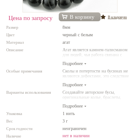
Нетемнеющая фурнитура
В корзину
Цена по запросу
В кладовую
Всё для вышивки
Размер
8мм
Проволока
Цвет
черный с белым
Материал
Натуральные камни
агат
Описание
Агат является камнем-талисманом
Каталог
для людей, чья работа связана с
постоянным общением. Агат
Подробнее
Новинки!
защищает от энергетического
"вампиризма" со стороны других
Особые примечания
Сколы и потертости на бусинах не
людей и способствет укреплению
являются дефектами, это следствие
Фотофорум
внутренних сил человека.
неоднородной структуры
О магазине
Подробнее
природного камня. Цвет и размер
товара может отличаться от
Варианты использования
Создавайте авторские бусы,
представленных на фото.
оригинальные колье, браслеты,
броши и другие украшения.
Подробнее
Комбинируйте различные цвета и
размеры. Фантазируйте!
Упаковка
1 нить
Вес
3 г
Срок годности
неограничен
нет в наличии
Наличие