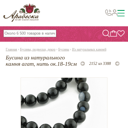
Бусины, подвески, декор
Бисер
Главная
›
Бусины, подвески, декор
›
Бусины
›
Из натуральных камней
Вышивка украшений
Бусина из натурального
Фурнитура
камня агат, нить ок.18-19см
2152 из 3388
Проволока
Инструменты и материалы
Эпоксидная смола
Шнуры, ленты, нитки
По темам и сезонам
Бисер TOHO