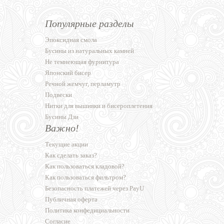
Популярные разделы
Эпоксидная смола
Бусины из натуральных камней
Не темнеющая фурнитура
Японский бисер
Речной жемчуг, перламутр
Подвески
Нитки для вышивки и бисероплетения
Бусины Дзи
Важно!
Текущие акции
Как сделать заказ?
Как пользоваться кладовой?
Как пользоваться фильтром?
Безопасность платежей через PayU
Публичная оферта
Политика конфедициальности
Согласие