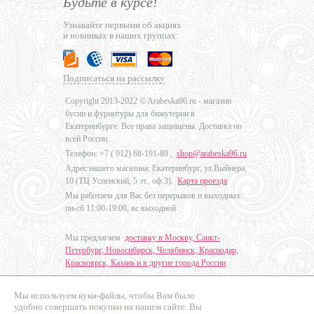
Будьте в курсе!
Узнавайте первыми об акциях
и новинках в наших группах:
Подписаться на рассылку
Copyright 2013-2022 © Arabeska96.ru - магазин
бусин и фурнитуры для бижутерии в
Екатеринбурге. Все права защищены. Доставка по
всей России.
Телефон: +7 (
912) 68-191-89
,
shop@arabeska96.ru
Адрес нашего магазина: Екатеринбург, ул.Выйнера,
10 (ТЦ Успенский, 5 эт., оф.3).
Карта проезда
Мы работаем для Вас без перерывов и выходных:
пн-сб 11:00-19:00, вс выходной
Мы предлагаем
доставку в Москву, Санкт-
Петербург, Новосибирск, Челябинск, Краснодар,
Красноярск, Казань и в другие города России
.
Мы используем куки-файлы, чтобы Вам было
Дизайн - Наталья Мальцева
удобно совершать покупки на нашем сайте. Вы