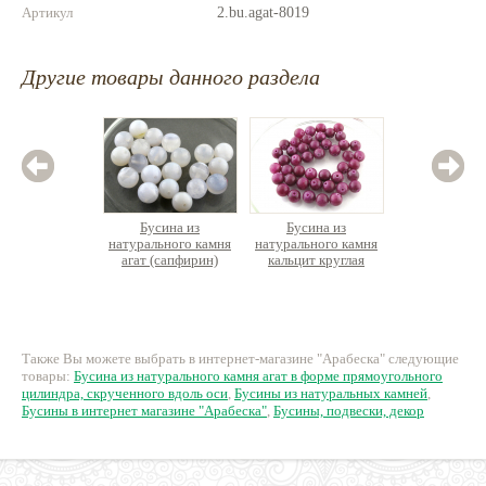
Артикул
2.bu.agat-8019
Другие товары данного раздела
Бусина из
Бусина из
Бус
натурального камня
натурального камня
натурал
агат (сапфирин)
кальцит круглая
лазурит
круглая
70 руб.
12 руб.
36
Также Вы можете выбрать в интернет-магазине "Арабеска" следующие
товары:
Бусина из натурального камня агат в форме прямоугольного
цилиндра, скрученного вдоль оси
,
Бусины из натуральных камней
,
Бусины в интернет магазине "Арабеска"
,
Бусины, подвески, декор