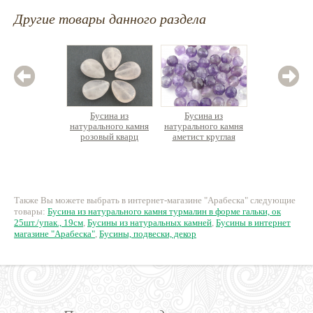
Другие товары данного раздела
Бусина из
Бусина из
Бус
натурального камня
натурального камня
натурал
розовый кварц
аметист круглая
кальци
таблетка капля
граненая
98 руб.
65 руб.
1
Также Вы можете выбрать в интернет-магазине "Арабеска" следующие
товары:
Бусина из натурального камня турмалин в форме гальки, ок
25шт./упак., 19см
,
Бусины из натуральных камней
,
Бусины в интернет
магазине "Арабеска"
,
Бусины, подвески, декор