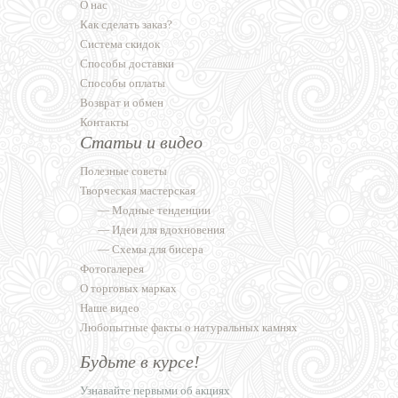
О нас
Как сделать заказ?
Система скидок
Способы доставки
Способы оплаты
Возврат и обмен
Контакты
Статьи и видео
Полезные советы
Творческая мастерская
—
Модные тенденции
—
Идеи для вдохновения
—
Схемы для бисера
Фотогалерея
О торговых марках
Наше видео
Любопытные факты о натуральных камнях
Будьте в курсе!
Узнавайте первыми об акциях