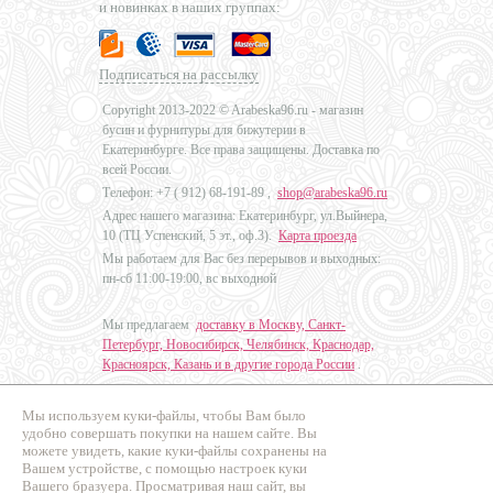
и новинках в наших группах:
Подписаться на рассылку
Copyright 2013-2022 © Arabeska96.ru - магазин
бусин и фурнитуры для бижутерии в
Екатеринбурге. Все права защищены. Доставка по
всей России.
Телефон: +7 (
912) 68-191-89
,
shop@arabeska96.ru
Адрес нашего магазина: Екатеринбург, ул.Выйнера,
10 (ТЦ Успенский, 5 эт., оф.3).
Карта проезда
Мы работаем для Вас без перерывов и выходных:
пн-сб 11:00-19:00, вс выходной
Мы предлагаем
доставку в Москву, Санкт-
Петербург, Новосибирск, Челябинск, Краснодар,
Красноярск, Казань и в другие города России
.
Мы используем куки-файлы, чтобы Вам было
Дизайн - Наталья Мальцева
удобно совершать покупки на нашем сайте. Вы
можете увидеть, какие куки-файлы сохранены на
Продвижение сайтов
Вашем устройстве, с помощью настроек куки
Промо Эксперт
Вашего бразуера. Просматривая наш сайт, вы