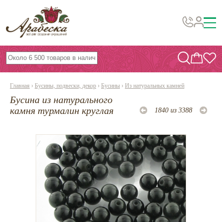
Бусины, подвески, декор
Бисер
Главная
›
Бусины, подвески, декор
›
Бусины
›
Из натуральных камней
Вышивка украшений
Бусина из натурального
Фурнитура
камня турмалин круглая
1840 из 3388
Проволока
Инструменты и материалы
Эпоксидная смола
Шнуры, ленты, нитки
По темам и сезонам
Бисер TOHO