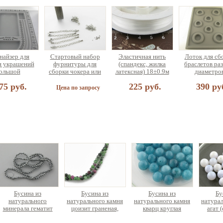
найзер для
Стартовый набор
Эластичная нить
Лоток для сб
и украшений
фурнитуры для
(спандекс, жилка
браслетов ра
ольшой
сборки чокера или
латексная) 18±0.9м
диаметро
браслета (на 5
75 руб.
225 руб.
390 ру
украшений)
Цена по запросу
 для сборки
еющая сталь
а по запросу
Бусина из
Бусина из
Бусина из
Бу
натурального
натурального камня
натурального камня
натурал
минерала гематит
цоизит граненая,
кварц круглая
агат 
граненая ок.38см
нить 38см
к