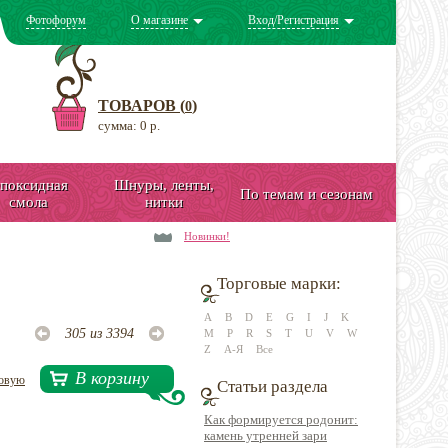
Фотофорум
О магазине
Вход/Регистрация
ТОВАРОВ (
)
0
сумма: 0 р.
поксидная
Шнуры, ленты,
По темам и сезонам
смола
нитки
Новинки!
Торговые марки:
A
B
D
E
G
I
J
K
305 из 3394
M
P
R
S
T
U
V
W
Z
А-Я
Все
В корзину
довую
Статьи раздела
Как формируется родонит:
камень утренней зари