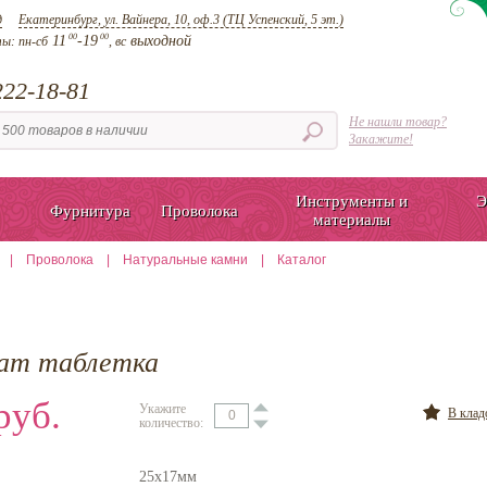
д
Екатеринбург, ул. Вайнера, 10, оф.3 (ТЦ Успенский, 5 эт.)
00
00
11
-19
выходной
ты:
пн-сб
, вс
22-18-81
Не нашли товар?
Закажите!
Инструменты и
Э
Фурнитура
Проволока
материалы
|
Проволока
|
Натуральные камни
|
Каталог
гат таблетка
руб.
Укажите
В кла
количество:
25х17мм