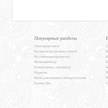
Популярные разделы
Эпоксидная смола
Т
Бусины из натуральных камней
К
Не темнеющая фурнитура
К
Японский бисер
К
Речной жемчуг, перламутр
Б
Подвески
П
Нитки для вышивки и бисероплетения
П
Бусины Дзи
С