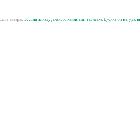
305 руб.
360 руб.
16 руб.
4
ующие товары:
Бусина из натурального камня агат таблетка
,
Бусины из натураль