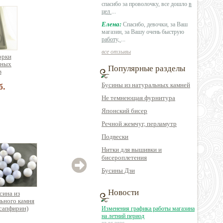
спасибо за проволочку, все дошло
в
цел
...
Елена:
Спасибо, девочки, за Ваш
магазин, за Вашу очень быструю
работу,
...
все отзывы
орки
зных
Популярные разделы
в
Бусины из натуральных камней
б.
Не темнеющая фурнитура
Японский бисер
Речной жемчуг, перламутр
Подвески
Нитки для вышивки и
бисероплетения
Бусины Дзи
Новости
сина из
Бусина из
Бусина из
ьного камня
натурального камня
натурального камня
натур
(сапфирин)
родонит круглая
лазурит таблетка-
говл
Изменения графика работы магазина
руглая
чипсы с отв.поперек
кахол
на летний период