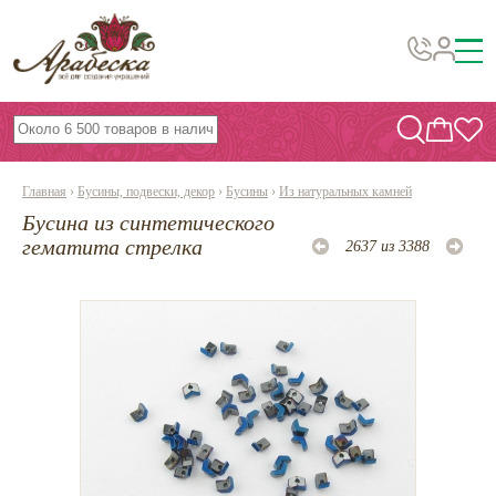
Бусины, подвески, декор
Бисер
Главная
›
Бусины, подвески, декор
›
Бусины
›
Из натуральных камней
Вышивка украшений
Бусина из синтетического
Фурнитура
гематита стрелка
2637 из 3388
Проволока
Инструменты и материалы
Эпоксидная смола
Шнуры, ленты, нитки
По темам и сезонам
Бисер TOHO