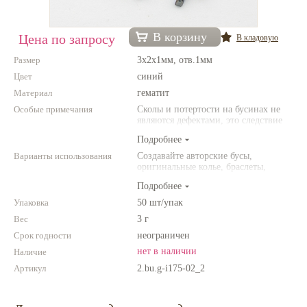
Нетемнеющая фурнитура
В корзину
Цена по запросу
В кладовую
Всё для вышивки
Размер
3х2х1мм, отв.1мм
Проволока
Цвет
синий
Материал
Натуральные камни
гематит
Особые примечания
Сколы и потертости на бусинах не
Каталог
являются дефектами, это следствие
неоднородной структуры
Подробнее
Новинки!
природного камня. Цвет и размер
товара может отличаться от
Варианты использования
Создавайте авторские бусы,
представленных на фото.
оригинальные колье, браслеты,
Фотофорум
броши и другие украшения.
О магазине
Подробнее
Комбинируйте различные цвета и
размеры. Фантазируйте!
Упаковка
50 шт/упак
Вес
3 г
Срок годности
неограничен
нет в наличии
Наличие
Артикул
2.bu.g-i175-02_2