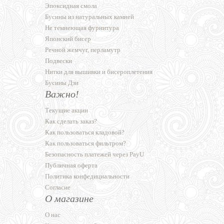
Эпоксидная смола
Бусины из натуральных камней
Не темнеющая фурнитура
Японский бисер
Речной жемчуг, перламутр
Подвески
Нитки для вышивки и бисероплетения
Бусины Дзи
Важно!
Текущие акции
Как сделать заказ?
Как пользоваться кладовой?
Как пользоваться фильтром?
Безопасность платежей через PayU
Публичная оферта
Политика конфедициальности
Согласие
О магазине
О нас