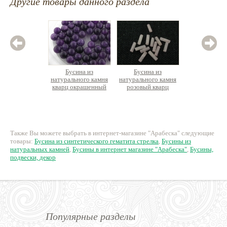
Другие товары данного раздела
Бусина из
Бусина из
Бус
натурального камня
натурального камня
натурал
кварц окрашенный
розовый кварц
аметис
округлая
столбик
17 руб.
30 руб.
1
Также Вы можете выбрать в интернет-магазине "Арабеска" следующие
товары:
Бусина из синтетического гематита стрелка
,
Бусины из
натуральных камней
,
Бусины в интернет магазине "Арабеска"
,
Бусины,
подвески, декор
Популярные разделы