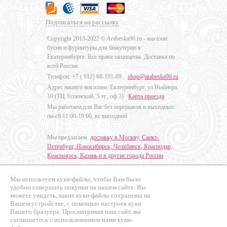
Подписаться на рассылку
Copyright 2013-2022 © Arabeska96.ru - магазин
бусин и фурнитуры для бижутерии в
Екатеринбурге. Все права защищены. Доставка по
всей России.
Телефон: +7 (
912) 68-191-89
,
shop@arabeska96.ru
Адрес нашего магазина: Екатеринбург, ул.Выйнера,
10 (ТЦ Успенский, 5 эт., оф.3).
Карта проезда
Мы работаем для Вас без перерывов и выходных:
пн-сб 11:00-19:00, вс выходной
Мы предлагаем
доставку в Москву, Санкт-
Петербург, Новосибирск, Челябинск, Краснодар,
Красноярск, Казань и в другие города России
.
Мы используем куки-файлы, чтобы Вам было
Дизайн - Наталья Мальцева
удобно совершать покупки на нашем сайте. Вы
можете увидеть, какие куки-файлы сохранены на
Продвижение сайтов
Вашем устройстве, с помощью настроек куки
Промо Эксперт
Вашего бразуера. Просматривая наш сайт, вы
соглашаетесь с использованием нами куки-