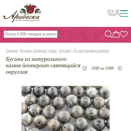
Бусины, подвески, декор
Бисер
Главная
›
Бусины, подвески, декор
›
Бусины
›
Из натуральных камней
Вышивка украшений
Бусина из натурального
Фурнитура
камня йооперлит святящийся
1949 из 3388
округлая
Проволока
Инструменты и материалы
Эпоксидная смола
Шнуры, ленты, нитки
По темам и сезонам
Бисер TOHO