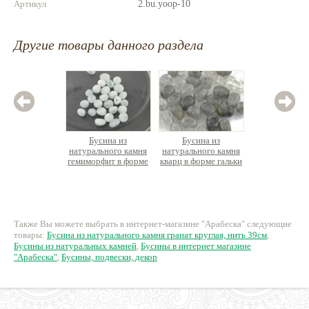
Артикул
2.bu.yoop-10
Другие товары данного раздела
Бусина из
Бусина из
Бус
натурального камня
натурального камня
натурал
гемиморфит в форме
кварц в форме гальки
агат
гальки, ок.30шт/упак,
ок. 19см
230 руб.
12 руб.
2
Также Вы можете выбрать в интернет-магазине "Арабеска" следующие
товары:
Бусина из натурального камня гранат круглая, нить 39см
,
Бусины из натуральных камней
,
Бусины в интернет магазине
"Арабеска"
,
Бусины, подвески, декор