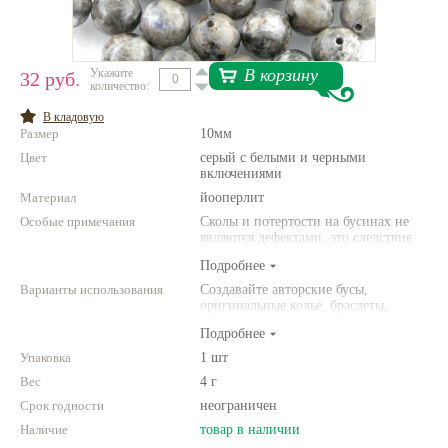
Нетемнеющая фурнитура
Всё для вышивки
В корзину
Укажите
32 руб.
количество:
Проволока
В кладовую
Размер
10мм
Натуральные камни
Цвет
серый с белыми и черными
Каталог
включениями
Материал
йооперлит
Новинки!
Особые примечания
Сколы и потертости на бусинах не
являются дефектами, это следствие
Фотофорум
неоднородной структуры
Подробнее
О магазине
природного камня. Цвет и размер
товара может отличаться от
Варианты использования
Создавайте авторские бусы,
представленных на фото.
оригинальные колье, браслеты,
броши и другие украшения.
Подробнее
Комбинируйте различные цвета и
размеры. Фантазируйте!
Упаковка
1 шт
Вес
4 г
Срок годности
неограничен
Наличие
товар в наличии