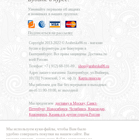
Узнавайте первыми об акциях
и новинках в наших группах:
Подписаться на рассылку
Copyright 2013-2022 © Arabeska96.ru - магазин
бусин и фурнитуры для бижутерии в
Екатеринбурге. Все права защищены. Доставка по
всей России.
Телефон: +7 (
912) 68-191-89
,
shop@arabeska96.ru
Адрес нашего магазина: Екатеринбург, ул.Выйнера,
10 (ТЦ Успенский, 5 эт., оф.3).
Карта проезда
Мы работаем для Вас без перерывов и выходных:
пн-сб 11:00-19:00, вс выходной
Мы предлагаем
доставку в Москву, Санкт-
Петербург, Новосибирск, Челябинск, Краснодар,
Красноярск, Казань и в другие города России
.
Мы используем куки-файлы, чтобы Вам было
Дизайн - Наталья Мальцева
удобно совершать покупки на нашем сайте. Вы
можете увидеть, какие куки-файлы сохранены на