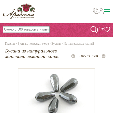
Бусины, подвески, декор
Бисер
Главная
›
Бусины, подвески, декор
›
Бусины
›
Из натуральных камней
Вышивка украшений
Бусина из натурального
Фурнитура
минерала гематит капля
1105 из 3388
Проволока
Инструменты и материалы
Эпоксидная смола
Шнуры, ленты, нитки
По темам и сезонам
Бисер TOHO