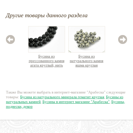
Другие товары данного раздела
Бусина из
Бусина из
Бус
прессованного камня
натурального камня
нату
агата круглый, нить
яшма круглая
минерал
ок. 38см
диск-х
390 руб.
8 руб.
25
Также Вы можете выбрать в интернет-магазине "Арабеска" следующие
товары:
Бусина из натурального минерала гематит круглая
,
Бусины из
натуральных камней
,
Бусины в интернет магазине "Арабеска"
,
Бусины,
подвески, декор