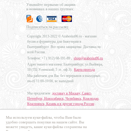
Узнавайте первыми об акциях
и новинках в наших группах:
Подписаться на рассылку
Copyright 2013-2022 © Arabeska96.ru - магазин
бусин и фурнитуры для бижутерии в
Екатеринбурге. Все права защищены. Доставка по
всей России.
Телефон: +7 (
912) 68-191-89
,
shop@arabeska96.ru
Адрес нашего магазина: Екатеринбург, ул.Выйнера,
10 (ТЦ Успенский, 5 эт., оф.3).
Карта проезда
Мы работаем для Вас без перерывов и выходных:
пн-сб 11:00-19:00, вс выходной
Мы предлагаем
доставку в Москву, Санкт-
Петербург, Новосибирск, Челябинск, Краснодар,
Красноярск, Казань и в другие города России
.
Мы используем куки-файлы, чтобы Вам было
Дизайн - Наталья Мальцева
удобно совершать покупки на нашем сайте. Вы
можете увидеть, какие куки-файлы сохранены на
Продвижение сайтов