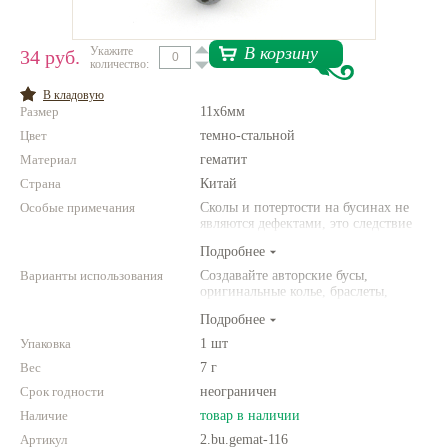
Нетемнеющая фурнитура
В корзину
Укажите
34 руб.
количество:
Всё для вышивки
В кладовую
Проволока
Размер
11х6мм
Цвет
Натуральные камни
темно-стальной
Материал
гематит
Каталог
Страна
Китай
Новинки!
Особые примечания
Сколы и потертости на бусинах не
являются дефектами, это следствие
неоднородной структуры
Подробнее
Фотофорум
природного камня. Цвет и размер
О магазине
товара может отличаться от
Варианты использования
Создавайте авторские бусы,
представленных на фото.
оригинальные колье, браслеты,
броши и другие украшения.
Подробнее
Комбинируйте различные цвета и
размеры. Фантазируйте!
Упаковка
1 шт
Вес
7 г
Срок годности
неограничен
Наличие
товар в наличии
Артикул
2.bu.gemat-116