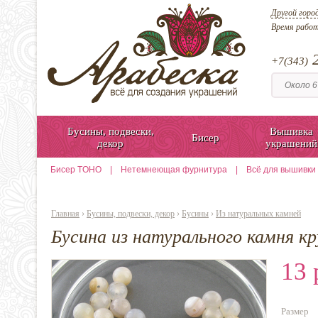
Другой горо
Время рабо
2
+7(343)
Бусины, подвески,
Вышивка
Бисер
декор
украшений
Бисер TOHO
|
Нетемнеющая фурнитура
|
Всё для вышивки
Главная
›
Бусины, подвески, декор
›
Бусины
›
Из натуральных камней
Бусина из натурального камня кр
13 
Размер