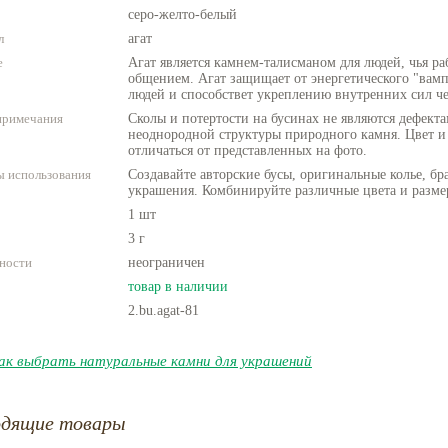
серо-желто-белый
л
агат
е
Агат является камнем-талисманом для людей, чья ра
общением. Агат защищает от энергетического "вам
людей и способствет укреплению внутренних сил че
примечания
Сколы и потертости на бусинах не являются дефекта
неоднородной структуры природного камня. Цвет и
отличаться от представленных на фото.
 использования
Создавайте авторские бусы, оригинальные колье, бр
украшения. Комбинируйте различные цвета и разме
1 шт
3 г
ности
неограничен
товар в наличии
2.bu.agat-81
ак выбрать натуральные камни для украшений
одящие товары