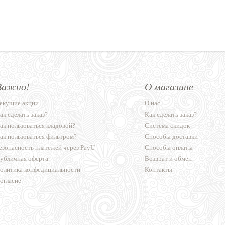
Важно!
О магазине
екущие акции
О нас
ак сделать заказ?
Как сделать заказ?
ак пользоваться кладовой?
Система скидок
ак пользоваться фильтром?
Способы доставки
езопасность платежей через PayU
Способы оплаты
убличная оферта
Возврат и обмен
олитика конфедициальности
Контакты
огласие