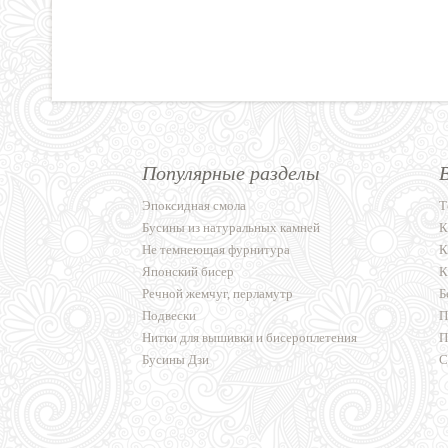
Популярные разделы
Эпоксидная смола
Т
Бусины из натуральных камней
К
Не темнеющая фурнитура
К
Японский бисер
К
Речной жемчуг, перламутр
Б
Подвески
П
Нитки для вышивки и бисероплетения
П
Бусины Дзи
С