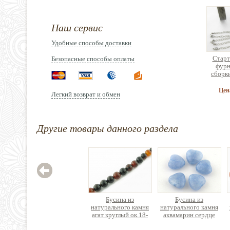
Наш сервис
Удобные способы доставки
Старт
Безопасные способы оплаты
фурн
сборк
брас
ук
Цен
Легкий возврат и обмен
Другие товары данного раздела
Зажим
нержав
Цен
Бусина из
Бусина из
натурального камня
натурального камня
агат круглый ок.18-
аквамарин сердце
19см