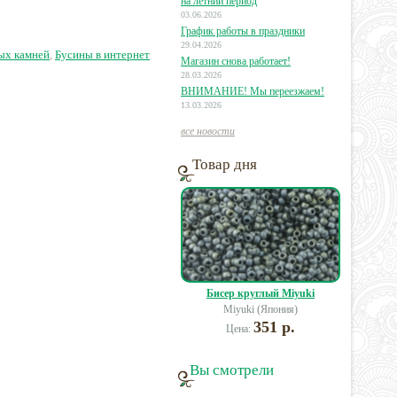
(ок. 98шт)
на летний период
03.06.2026
График работы в праздники
76 руб.
8 руб.
30 руб.
29.04.2026
ых камней
,
Бусины в интернет
Магазин снова работает!
28.03.2026
ВНИМАНИЕ! Мы переезжаем!
13.03.2026
все новости
Товар дня
Бисер круглый Miyuki
Miyuki (Япония)
351 р.
Цена:
Вы смотрели