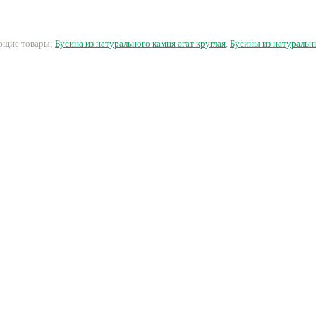
10см 
28 руб.
18 руб.
200 руб.
1
ующие товары:
Бусина из натурального камня агат круглая
,
Бусины из натуральн