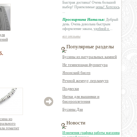
Быстрая доставка! Очень большой
выбор! Приемлимые
цены! Хотелось
...
Просвирнина Наталья:
Добрый
день. Очень довольна быстрым
оформление заказа,
удобной о
...
для
все отзывы
ений
Популярные разделы
б.
Бусины из натуральных камней
Не темнеющая фурнитура
Японский бисер
Речной жемчуг, перламутр
Подвески
Нитки для вышивки и
бисероплетения
Бусины Дзи
сина из
Бусина мозаика из
Бусина из
Бус
Новости
рального
натуральных камней
натурального камня
натур
ла гематит
с гелиотисом, круглая
яшма таблетка
аван
руглый, нить
круглая
Изменения графика работы магазина