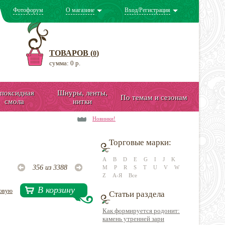
Фотофорум
О магазине
Вход/Регистрация
ТОВАРОВ (
)
0
сумма: 0 р.
поксидная
Шнуры, ленты,
По темам и сезонам
смола
нитки
Новинки!
Торговые марки:
A
B
D
E
G
I
J
K
356 из 3388
M
P
R
S
T
U
V
W
Z
А-Я
Все
В корзину
довую
Статьи раздела
Как формируется родонит:
камень утренней зари