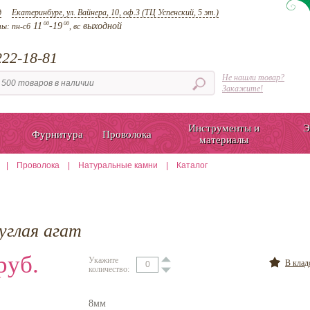
д
Екатеринбург, ул. Вайнера, 10, оф.3 (ТЦ Успенский, 5 эт.)
00
00
11
-19
выходной
ты:
пн-сб
, вс
22-18-81
Не нашли товар?
Закажите!
Инструменты и
Э
Фурнитура
Проволока
материалы
|
Проволока
|
Натуральные камни
|
Каталог
углая агат
руб.
Укажите
В кла
количество:
8мм