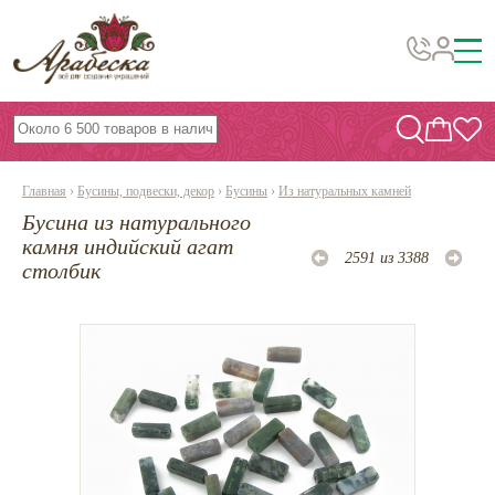
Бусины, подвески, декор
Бисер
Главная
›
Бусины, подвески, декор
›
Бусины
›
Из натуральных камней
Вышивка украшений
Бусина из натурального
Фурнитура
камня индийский агат
2591 из 3388
столбик
Проволока
Инструменты и материалы
Эпоксидная смола
Шнуры, ленты, нитки
По темам и сезонам
Бисер TOHO