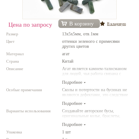
Нетемнеющая фурнитура
Всё для вышивки
В корзину
Цена по запросу
В кладовую
Проволока
Размер
13х5х5мм, отв.1мм
Цвет
оттенки зеленого с примесями
Натуральные камни
других цветов
Каталог
Материал
агат
Страна
Китай
Новинки!
Описание
Агат является камнем-талисманом
для людей, чья работа связана с
Фотофорум
постоянным общением. Агат
Подробнее
О магазине
защищает от энергетического
"вампиризма" со стороны других
Особые примечания
Сколы и потертости на бусинах не
людей и способствет укреплению
являются дефектами, это следствие
внутренних сил человека.
неоднородной структуры
Подробнее
природного камня. Цвет и размер
товара может отличаться от
Варианты использования
Создавайте авторские бусы,
представленных на фото.
оригинальные колье, браслеты,
броши и другие украшения.
Подробнее
Комбинируйте различные цвета и
размеры. Фантазируйте!
Упаковка
1 шт