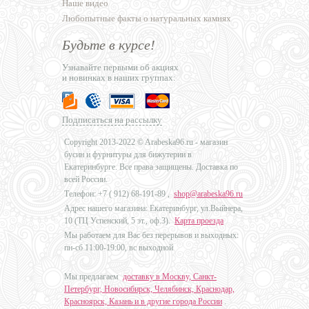
Наше видео
Любопытные факты о натуральных камнях
Будьте в курсе!
Узнавайте первыми об акциях
и новинках в наших группах:
Подписаться на рассылку
Copyright 2013-2022 © Arabeska96.ru - магазин
бусин и фурнитуры для бижутерии в
Екатеринбурге. Все права защищены. Доставка по
всей России.
Телефон: +7 (
912) 68-191-89
,
shop@arabeska96.ru
Адрес нашего магазина: Екатеринбург, ул.Выйнера,
10 (ТЦ Успенский, 5 эт., оф.3).
Карта проезда
Мы работаем для Вас без перерывов и выходных:
пн-сб 11:00-19:00, вс выходной
Мы предлагаем
доставку в Москву, Санкт-
Петербург, Новосибирск, Челябинск, Краснодар,
Красноярск, Казань и в другие города России
.