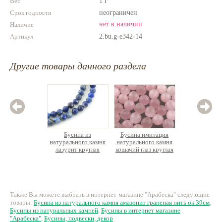
Вес
1 г
Срок годности
неограничен
нет в наличии
Наличие
Артикул
2.bu.g-e342-14
Другие товары данного раздела
Бусина из
Бусина имитация
Бус
натурального камня
натурального камня
натурал
лазурит круглая
кошачий глаз круглая
яшма таб
граненая, нить 40см
к
590 руб.
23 руб.
1
Также Вы можете выбрать в интернет-магазине "Арабеска" следующие
товары:
Бусина из натурального камня амазонит граненая нить ок.39см
,
Бусины из натуральных камней
,
Бусины в интернет магазине
"Арабеска"
,
Бусины, подвески, декор