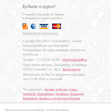
Будьте в курсе!
Узнавайте первыми об акциях
и новинках в наших группах:
Подписаться на рассылку
Copyright 2013-2022 © Arabeska96.ru - магазин
бусин и фурнитуры для бижутерии в
Екатеринбурге. Все права защищены. Доставка по
всей России.
Телефон: +7 (
912) 68-191-89
,
shop@arabeska96.ru
Адрес нашего магазина: Екатеринбург, ул.Выйнера,
10 (ТЦ Успенский, 5 эт., оф.3).
Карта проезда
Мы работаем для Вас без перерывов и выходных:
пн-сб 11:00-19:00, вс выходной
Мы предлагаем
доставку в Москву, Санкт-
Петербург, Новосибирск, Челябинск, Краснодар,
Красноярск, Казань и в другие города России
.
Мы используем куки-файлы, чтобы Вам было