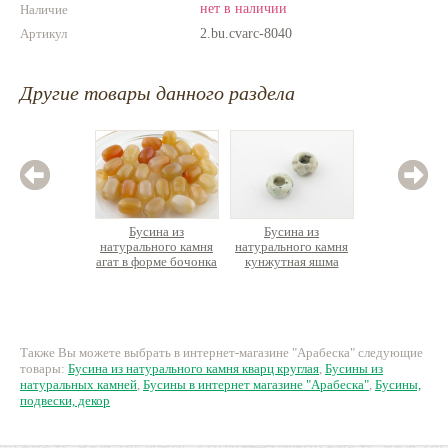
нет в наличии
Наличие
Артикул
2.bu.cvarc-8040
Другие товары данного раздела
Бусина из
Бусина из
Бус
натурального камня
натурального камня
натурал
агат в форме бочонка
кунжутная яшма
обсиди
баранка
40 руб.
90 руб.
4
Также Вы можете выбрать в интернет-магазине "Арабеска" следующие
товары:
Бусина из натурального камня кварц круглая
,
Бусины из
натуральных камней
,
Бусины в интернет магазине "Арабеска"
,
Бусины,
подвески, декор