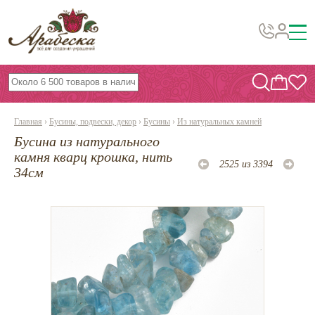
Бусины, подвески, декор
Бисер
Главная
›
Бусины, подвески, декор
›
Бусины
›
Из натуральных камней
Вышивка украшений
Бусина из натурального
Фурнитура
камня кварц крошка, нить
2525 из 3394
34см
Проволока
Инструменты и материалы
Эпоксидная смола
Шнуры, ленты, нитки
По темам и сезонам
Бисер TOHO