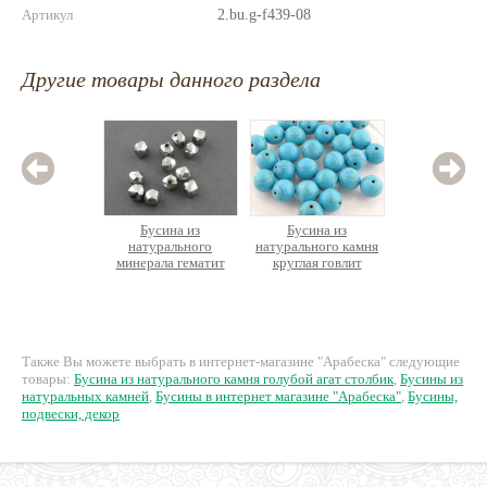
Артикул
2.bu.g-f439-08
Другие товары данного раздела
Бусина из
Бусина из
Бус
натурального
натурального камня
натурал
минерала гематит
круглая говлит
агат
Кубик граненый
15 руб.
9 руб.
4
Также Вы можете выбрать в интернет-магазине "Арабеска" следующие
товары:
Бусина из натурального камня голубой агат столбик
,
Бусины из
натуральных камней
,
Бусины в интернет магазине "Арабеска"
,
Бусины,
подвески, декор