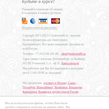
Будьте в курсе!
Узнавайте первыми об акциях
и новинках в наших группах:
Подписаться на рассылку
Copyright 2013-2022 © Arabeska96.ru - магазин
бусин и фурнитуры для бижутерии в
Екатеринбурге. Все права защищены. Доставка по
всей России.
Телефон: +7 (
912) 68-191-89
,
shop@arabeska96.ru
Адрес нашего магазина: Екатеринбург, ул.Выйнера,
10 (ТЦ Успенский, 5 эт., оф.3).
Карта проезда
Мы работаем для Вас без перерывов и выходных:
пн-сб 11:00-19:00, вс выходной
Мы предлагаем
доставку в Москву, Санкт-
Петербург, Новосибирск, Челябинск, Краснодар,
Красноярск, Казань и в другие города России
.
Мы используем куки-файлы, чтобы Вам было
Дизайн - Наталья Мальцева
удобно совершать покупки на нашем сайте. Вы