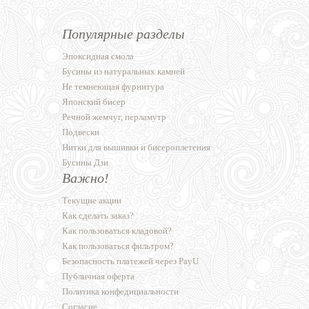
Популярные разделы
Эпоксидная смола
Бусины из натуральных камней
Не темнеющая фурнитура
Японский бисер
Речной жемчуг, перламутр
Подвески
Нитки для вышивки и бисероплетения
Бусины Дзи
Важно!
Текущие акции
Как сделать заказ?
Как пользоваться кладовой?
Как пользоваться фильтром?
Безопасность платежей через PayU
Публичная оферта
Политика конфедициальности
Согласие