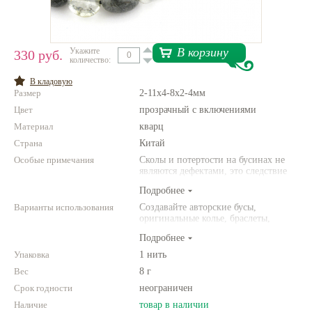
Нетемнеющая фурнитура
Всё для вышивки
В корзину
Укажите
330 руб.
количество:
Проволока
В кладовую
Размер
2-11x4-8x2-4мм
Натуральные камни
Цвет
прозрачный с включениями
Каталог
Материал
кварц
Страна
Новинки!
Китай
Особые примечания
Сколы и потертости на бусинах не
являются дефектами, это следствие
Фотофорум
неоднородной структуры
О магазине
Подробнее
природного камня. Цвет и размер
товара может отличаться от
Варианты использования
Создавайте авторские бусы,
представленных на фото.
оригинальные колье, браслеты,
броши и другие украшения.
Подробнее
Комбинируйте различные цвета и
размеры. Фантазируйте!
Упаковка
1 нить
Вес
8 г
Срок годности
неограничен
Наличие
товар в наличии