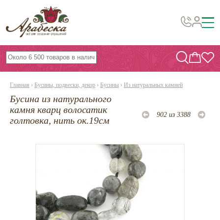
Бусины, подвески, декор
Бисер
Главная
›
Бусины, подвески, декор
›
Бусины
›
Из натуральных камней
Вышивка украшений
Бусина из натурального
Фурнитура
камня кварц волосатик
902 из 3388
голтовка, нить ок.19см
Проволока
Инструменты и материалы
Эпоксидная смола
Шнуры, ленты, нитки
По темам и сезонам
Бисер TOHO