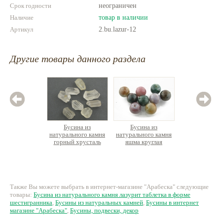
Срок годности
неограничен
Наличие
товар в наличии
Артикул
2.bu.lazur-12
Другие товары данного раздела
Бусина из
Бусина из
Бус
натурального камня
натурального камня
натурал
горный хрусталь
яшма круглая
агат
матовый кристалл
70 руб.
22 руб.
2
Также Вы можете выбрать в интернет-магазине "Арабеска" следующие
товары:
Бусина из натурального камня лазурит таблетка в форме
шестигранника
,
Бусины из натуральных камней
,
Бусины в интернет
магазине "Арабеска"
,
Бусины, подвески, декор