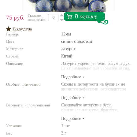
Нетемнеющая фурнитура
В корзину
Укажите
75 руб.
количество:
Всё для вышивки
В кладовую
Проволока
Размер
12мм
Цвет
Натуральные камни
синий с золотом
Материал
лазурит
Каталог
Страна
Китай
Новинки!
Описание
Лазурит укрепляет тело, разум и дух.
Его применяеют для укрепления сна,
при мигренях и тревогах. Лазурит
Подробнее
Фотофорум
символизирует успех и
О магазине
благополучие. Приносит своему
Особые примечания
Сколы и потертости на бусинах не
владельцу удачу.
являются дефектами, это следствие
неоднородной структуры
Подробнее
природного камня. Цвет и размер
товара может отличаться от
Варианты использования
Создавайте авторские бусы,
представленных на фото.
оригинальные колье, браслеты,
броши и другие украшения.
Подробнее
Комбинируйте различные цвета и
размеры. Фантазируйте!
Упаковка
1 шт
Вес
3 г