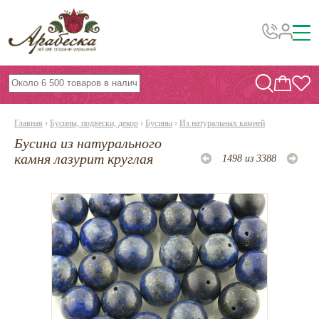
Бусины, подвески, декор
Бисер
Главная
›
Бусины, подвески, декор
›
Бусины
›
Из натуральных камней
Вышивка украшений
Бусина из натурального
Фурнитура
камня лазурит круглая
1498 из 3388
Проволока
Инструменты и материалы
Эпоксидная смола
Шнуры, ленты, нитки
По темам и сезонам
Бисер TOHO