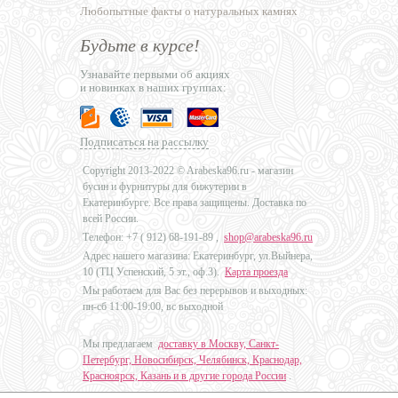
Любопытные факты о натуральных камнях
Будьте в курсе!
Узнавайте первыми об акциях
и новинках в наших группах:
Подписаться на рассылку
Copyright 2013-2022 © Arabeska96.ru - магазин
бусин и фурнитуры для бижутерии в
Екатеринбурге. Все права защищены. Доставка по
всей России.
Телефон: +7 (
912) 68-191-89
,
shop@arabeska96.ru
Адрес нашего магазина: Екатеринбург, ул.Выйнера,
10 (ТЦ Успенский, 5 эт., оф.3).
Карта проезда
Мы работаем для Вас без перерывов и выходных:
пн-сб 11:00-19:00, вс выходной
Мы предлагаем
доставку в Москву, Санкт-
Петербург, Новосибирск, Челябинск, Краснодар,
Красноярск, Казань и в другие города России
.