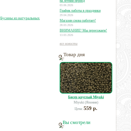
орит) кубик
на летний период
03.06.2026
График работы в праздники
5 руб.
12 руб.
35 руб.
29.04.2026
,
Бусины из натуральных
Магазин снова работает!
28.03.2026
ВНИМАНИЕ! Мы переезжаем!
13.03.2026
все новости
Товар дня
Бисер круглый Miyuki
Miyuki (Япония)
559 р.
Цена:
Вы смотрели