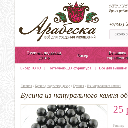
Другой горо
Время рабо
2
+7(343)
Бусины, подвески,
Вышивка
Бисер
декор
украшений
Бисер TOHO
|
Нетемнеющая фурнитура
|
Всё для вышивки
Главная
›
Бусины, подвески, декор
›
Бусины
›
Из натуральных камней
Бусина из натурального камня о
25 
Размер