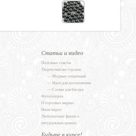
Статьи и видео
Полезные советы
Творческая мастерская
—
Модные тенденции
—
Идеи для вдохновения
—
Схемы для бисера
Фотогалерея
О торговых марках
Наше видео
Любопытные факты о
натуральных камнях
Будьте в курсе!