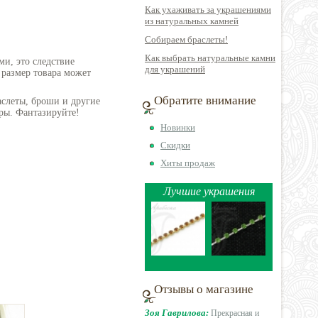
Как ухаживать за украшениями
из натуральных камней
Собираем браслеты!
Как выбрать натуральные камни
ми, это следствие
для украшений
 размер товара может
Обратите внимание
аслеты, броши и другие
ры. Фантазируйте!
Новинки
Скидки
Хиты продаж
Лучшие украшения
Отзывы о магазине
Зоя Гаврилова:
Прекрасная и