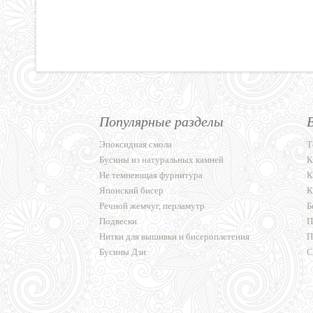
Популярные разделы
Эпоксидная смола
Т
Бусины из натуральных камней
К
Не темнеющая фурнитура
К
Японский бисер
К
Речной жемчуг, перламутр
Б
Подвески
П
Нитки для вышивки и бисероплетения
П
Бусины Дзи
С