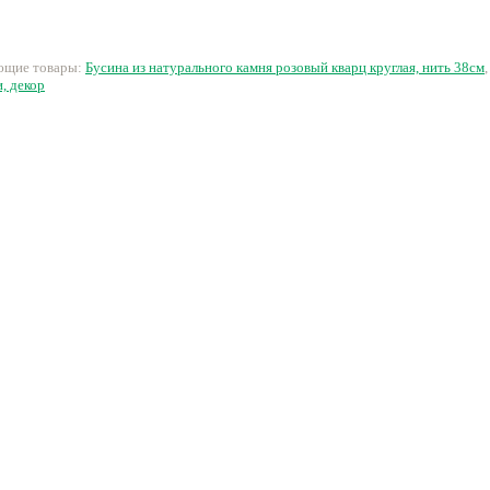
(белом
50 руб.
20 руб.
11 руб.
2
ующие товары:
Бусина из натурального камня розовый кварц круглая, нить 38см
, декор