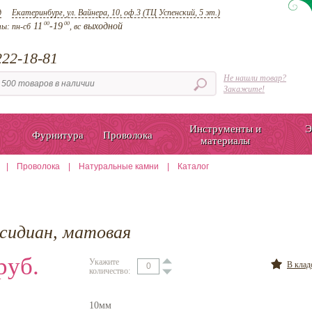
д
Екатеринбург, ул. Вайнера, 10, оф.3 (ТЦ Успенский, 5 эт.)
00
00
11
-19
выходной
ты:
пн-сб
, вс
22-18-81
Не нашли товар?
Закажите!
Инструменты и
Э
Фурнитура
Проволока
материалы
|
Проволока
|
Натуральные камни
|
Каталог
бсидиан, матовая
руб.
Укажите
В кла
количество:
10мм