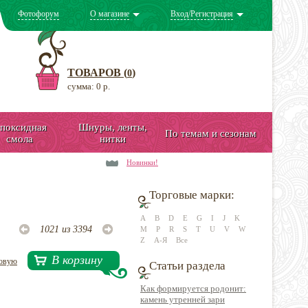
Фотофорум
О магазине
Вход/Регистрация
ТОВАРОВ (
)
0
сумма: 0 р.
поксидная
Шнуры, ленты,
По темам и сезонам
смола
нитки
Новинки!
Торговые марки:
A
B
D
E
G
I
J
K
1021 из 3394
M
P
R
S
T
U
V
W
Z
А-Я
Все
В корзину
довую
Статьи раздела
Как формируется родонит:
камень утренней зари