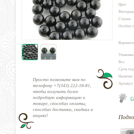
Цвет
Материа
Страна
Особые 
Варианты
Упаковка
Вес
Срок год
Наличие
Просто позвоните нам по
Артикул
телефону +7(343) 222-18-81,
чтобы получить более
подробную информацию о
С
товаре, способах оплаты,
способах доставки, скидках и
акциях!
Подх