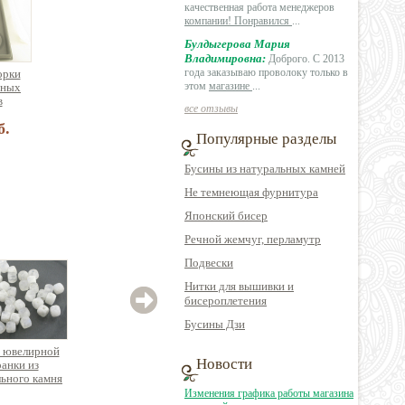
качественная работа менеджеров
компании! Понравился
...
Булдыгерова Мария
Владимировна:
Доброго. С 2013
года заказываю проволоку только в
орки
этом
магазине
...
зных
в
все отзывы
б.
Популярные разделы
Бусины из натуральных камней
Не темнеющая фурнитура
Японский бисер
Речной жемчуг, перламутр
Подвески
Нитки для вышивки и
бисероплетения
Бусины Дзи
 ювелирной
Бусина из
Бусина из
Новости
ранки из
натурального камня
натурального камня
натур
ьного камня
соколиный и
агат, цилиндр
т
ый камень
тигровый глаз круглая
сок
Изменения графика работы магазина