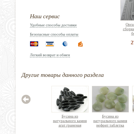
Наш сервис
Орга
Удобные способы доставки
сборк
б
Безопасные способы оплаты
2
Легкий возврат и обмен
Другие товары данного раздела
Зажим
нержав
Цен
Бусина из
Бусина из
натурального камня
натурального камня
агат граненая
нефрит таблетка
веретено
фигурная