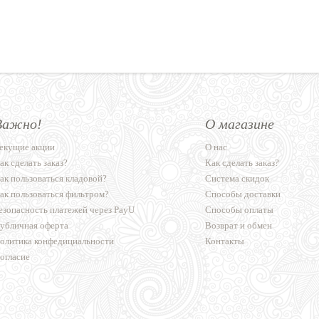
Важно!
О магазине
екущие акции
О нас
ак сделать заказ?
Как сделать заказ?
ак пользоваться кладовой?
Система скидок
ак пользоваться фильтром?
Способы доставки
езопасность платежей через PayU
Способы оплаты
убличная оферта
Возврат и обмен
олитика конфедициальности
Контакты
огласие