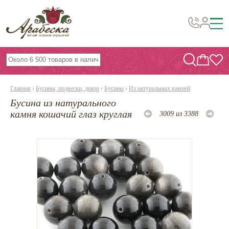
Бусины, подвески, декор
Бисер
Главная
›
Бусины, подвески, декор
›
Бусины
›
Из натуральных камней
Вышивка украшений
Бусина из натурального
Фурнитура
камня кошачий глаз круглая
3009 из 3388
Проволока
Инструменты и материалы
Эпоксидная смола
Шнуры, ленты, нитки
По темам и сезонам
Бисер TOHO