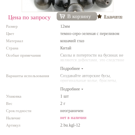
Нетемнеющая фурнитура
В корзину
Цена по запросу
В кладовую
Всё для вышивки
Размер
12мм
Проволока
Цвет
темно-серо-зеленая с переливом
Материал
Натуральные камни
кошачий глаз
Страна
Китай
Каталог
Особые примечания
Сколы и потертости на бусинах не
являются дефектами, это следствие
Новинки!
неоднородной структуры
Подробнее
природного камня. Цвет и размер
товара может отличаться от
Варианты использования
Создавайте авторские бусы,
Фотофорум
представленных на фото.
оригинальные колье, браслеты,
О магазине
броши и другие украшения.
Подробнее
Комбинируйте различные цвета и
размеры. Фантазируйте!
Упаковка
1 шт
Вес
2 г
Срок годности
неограничен
нет в наличии
Наличие
Артикул
2.bu.kgl-12