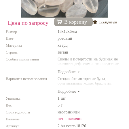
Нетемнеющая фурнитура
Всё для вышивки
В корзину
Цена по запросу
В кладовую
Проволока
Размер
18х12х6мм
Цвет
розовый
Натуральные камни
Материал
кварц
Каталог
Страна
Китай
Особые примечания
Новинки!
Сколы и потертости на бусинах не
являются дефектами, это следствие
неоднородной структуры
Подробнее
Фотофорум
природного камня. Цвет и размер
О магазине
товара может отличаться от
Варианты использования
Создавайте авторские бусы,
представленных на фото.
оригинальные колье, браслеты,
броши и другие украшения.
Подробнее
Комбинируйте различные цвета и
размеры. Фантазируйте!
Упаковка
1 шт
Вес
5 г
Срок годности
неограничен
нет в наличии
Наличие
Артикул
2.bu.cvarc-18126