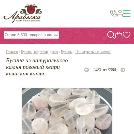
Бусины, подвески, декор
Бисер
Главная
›
Бусины, подвески, декор
›
Бусины
›
Из натуральных камней
Вышивка украшений
Бусина из натурального
Фурнитура
камня розовый кварц
2481 из 3388
кплаская капля
Проволока
Инструменты и материалы
Эпоксидная смола
Шнуры, ленты, нитки
По темам и сезонам
Бисер TOHO