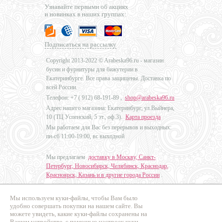
Узнавайте первыми об акциях
и новинках в наших группах:
Подписаться на рассылку
Copyright 2013-2022 © Arabeska96.ru - магазин
бусин и фурнитуры для бижутерии в
Екатеринбурге. Все права защищены. Доставка по
всей России.
Телефон: +7 (
912) 68-191-89
,
shop@arabeska96.ru
Адрес нашего магазина: Екатеринбург, ул.Выйнера,
10 (ТЦ Успенский, 5 эт., оф.3).
Карта проезда
Мы работаем для Вас без перерывов и выходных:
пн-сб 11:00-19:00, вс выходной
Мы предлагаем
доставку в Москву, Санкт-
Петербург, Новосибирск, Челябинск, Краснодар,
Красноярск, Казань и в другие города России
.
Мы используем куки-файлы, чтобы Вам было
Дизайн - Наталья Мальцева
удобно совершать покупки на нашем сайте. Вы
можете увидеть, какие куки-файлы сохранены на
Продвижение сайтов
Вашем устройстве, с помощью настроек куки