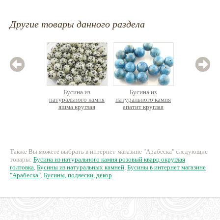
Другие товары данного раздела
Бусина из
Бусина из
Бус
натурального камня
натурального камня
натурал
яшма круглая
апатит круглая
агат
22 руб.
75 руб.
1
Также Вы можете выбрать в интернет-магазине "Арабеска" следующие
товары:
Бусина из натурального камня розовый кварц округлая
голтовка
,
Бусины из натуральных камней
,
Бусины в интернет магазине
"Арабеска"
,
Бусины, подвески, декор