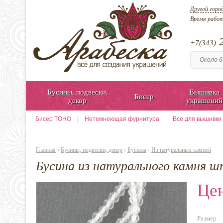
Другой горо
Время рабо
2
+7(343)
Бусины, подвески,
Вышивка
Бисер
декор
украшений
Бисер TOHO
|
Нетемнеющая фурнитура
|
Всё для вышивки
Главная
›
Бусины, подвески, декор
›
Бусины
›
Из натуральных камней
Бусина из натурального камня шп
Цен
Размер