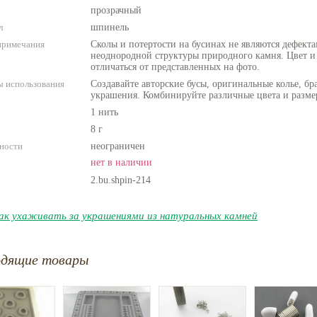
прозрачный
л
шпинель
примечания
Сколы и потертости на бусинах не являются дефекта
неоднородной структуры природного камня. Цвет и
отличаться от представленных на фото.
 использования
Создавайте авторские бусы, оригинальные колье, бр
украшения. Комбинируйте различные цвета и разме
1 нить
8 г
ности
неограничен
нет в наличии
2.bu.shpin-214
ак ухаживать за украшениями из натуральных камней
одящие товары