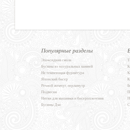
Популярные разделы
Эпоксидная смола
Т
Бусины из натуральных камней
К
Не темнеющая фурнитура
К
Японский бисер
К
Речной жемчуг, перламутр
Б
Подвески
П
Нитки для вышивки и бисероплетения
П
Бусины Дзи
С