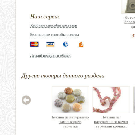
Наш сервис
Лоток
брасл
Удобные способы доставки
ди
Безопасные способы оплаты
3
Легкий возврат и обмен
Эласт
Другие товары данного раздела
(спан
латекс
2
Бусина из натурально
Бусина из
камня коралл
натурального камня
таблетка
турмалин крошка,
многогранник
нить 39см