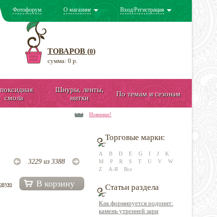
Фотофорум
О магазине
Вход/Регистрация
ТОВАРОВ (
)
0
сумма: 0 р.
поксидная
Шнуры, ленты,
По темам и сезонам
смола
нитки
Новинки!
Торговые марки:
A
B
D
E
G
I
J
K
3229 из 3388
M
P
R
S
T
U
V
W
Z
А-Я
Все
В корзину
довую
Статьи раздела
Как формируется родонит:
камень утренней зари