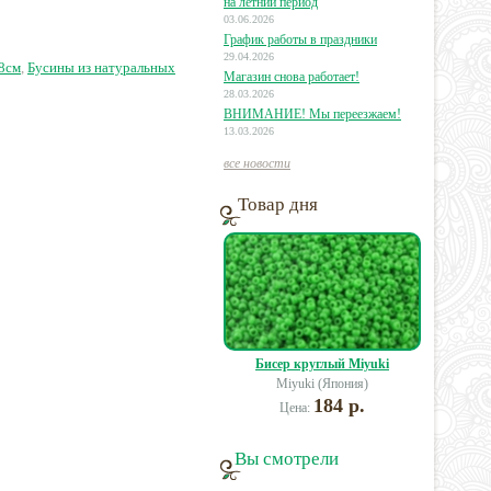
ок.94шт.(ок.19см)
на летний период
03.06.2026
График работы в праздники
6 руб.
565 руб.
12 руб.
29.04.2026
38см
,
Бусины из натуральных
Магазин снова работает!
28.03.2026
ВНИМАНИЕ! Мы переезжаем!
13.03.2026
все новости
Товар дня
Бисер круглый Miyuki
Miyuki (Япония)
184 р.
Цена:
Вы смотрели