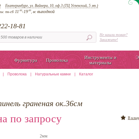
д
Екатеринбург, ул. Вайнера, 10, оф.3 (ТЦ Успенский, 5 эт.)
00
00
11
-19
выходной
ты:
пн-сб
, вс
22-18-81
Не нашли товар?
Закажите!
Инструменты и
Э
Фурнитура
Проволока
материалы
|
Проволока
|
Натуральные камни
|
Каталог
инель граненая ок.36см
а по запросу
В кла
2мм