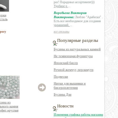
раз! Порадовал ассортимент)))
Удобное р
...
Воробьева Виктория
орки
Викторовна:
Люблю "Арабески" .
сталь
Есть все необходимое для создания
украшений.
...
росу
все отзывы
Популярные разделы
Бусины из натуральных камней
Не темнеющая фурнитура
Японский бисер
Речной жемчуг, перламутр
Подвески
Нитки для вышивки и
бисероплетения
Бусины Дзи
сина из
Бусина ювелирной
Бусина из
Новости
ьного камня
огранки из
гальванизированной
натур
фит круглая
натурального камня
вулканической лавы
к
турмалин кубик
круглая пористая
Изменения графика работы магазина