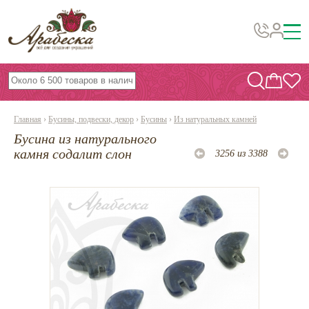
Бусины, подвески, декор
Бисер
Главная
›
Бусины, подвески, декор
›
Бусины
›
Из натуральных камней
Вышивка украшений
Бусина из натурального
Фурнитура
камня содалит слон
3256 из 3388
Проволока
Инструменты и материалы
Эпоксидная смола
Шнуры, ленты, нитки
По темам и сезонам
Бисер TOHO