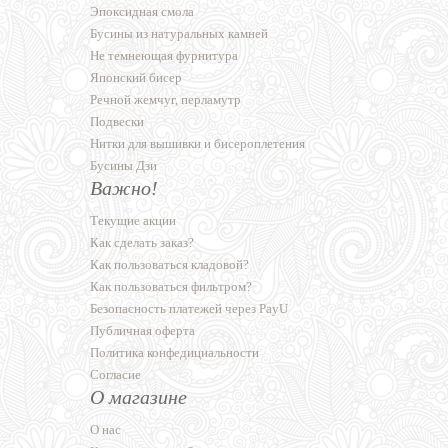
Эпоксидная смола
Бусины из натуральных камней
Не темнеющая фурнитура
Японский бисер
Речной жемчуг, перламутр
Подвески
Нитки для вышивки и бисероплетения
Бусины Дзи
Важно!
Текущие акции
Как сделать заказ?
Как пользоваться кладовой?
Как пользоваться фильтром?
Безопасность платежей через PayU
Публичная оферта
Политика конфедициальности
Согласие
О магазине
О нас