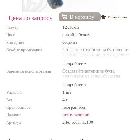
Нетемнеющая фурнитура
В корзину
Цена по запросу
В кладовую
Всё для вышивки
Размер
12х10мм
Проволока
Цвет
синий с белым
Материал
Натуральные камни
содалит
Особые примечания
Сколы и потертости на бусинах не
Каталог
являются дефектами, это следствие
неоднородной структуры
Подробнее
Новинки!
природного камня. Цвет и размер
товара может отличаться от
Варианты использования
Создавайте авторские бусы,
представленных на фото.
оригинальные колье, браслеты,
Фотофорум
броши и другие украшения.
О магазине
Подробнее
Комбинируйте различные цвета и
размеры. Фантазируйте!
Упаковка
1 шт
Вес
4 г
Срок годности
неограничен
нет в наличии
Наличие
Артикул
2.bu.sodal-12100