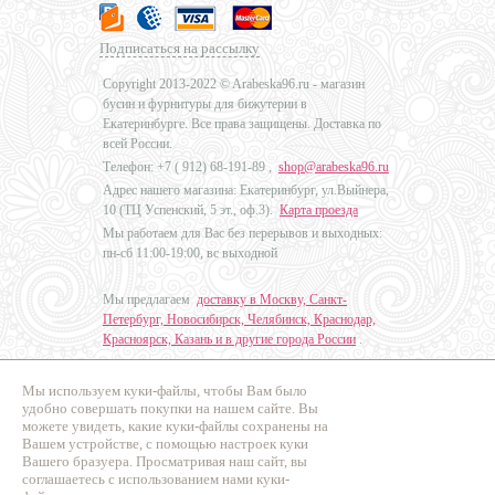
Подписаться на рассылку
Copyright 2013-2022 © Arabeska96.ru - магазин
бусин и фурнитуры для бижутерии в
Екатеринбурге. Все права защищены. Доставка по
всей России.
Телефон: +7 (
912) 68-191-89
,
shop@arabeska96.ru
Адрес нашего магазина: Екатеринбург, ул.Выйнера,
10 (ТЦ Успенский, 5 эт., оф.3).
Карта проезда
Мы работаем для Вас без перерывов и выходных:
пн-сб 11:00-19:00, вс выходной
Мы предлагаем
доставку в Москву, Санкт-
Петербург, Новосибирск, Челябинск, Краснодар,
Красноярск, Казань и в другие города России
.
Мы используем куки-файлы, чтобы Вам было
Дизайн - Наталья Мальцева
удобно совершать покупки на нашем сайте. Вы
можете увидеть, какие куки-файлы сохранены на
Продвижение сайтов
Вашем устройстве, с помощью настроек куки
Промо Эксперт
Вашего бразуера. Просматривая наш сайт, вы
соглашаетесь с использованием нами куки-