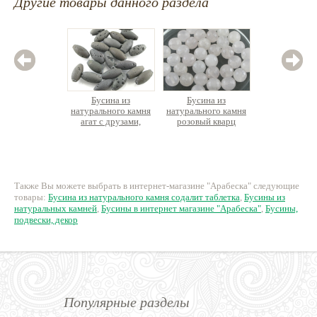
Другие товары данного раздела
Бусина из
Бусина из
Бусина-
натурального камня
натурального камня
натурал
агат с друзами,
розовый кварц
кварц 
веретено
круглая граненая
покрыт
вер
98 руб.
36 руб.
8
Также Вы можете выбрать в интернет-магазине "Арабеска" следующие
товары:
Бусина из натурального камня содалит таблетка
,
Бусины из
натуральных камней
,
Бусины в интернет магазине "Арабеска"
,
Бусины,
подвески, декор
Популярные разделы