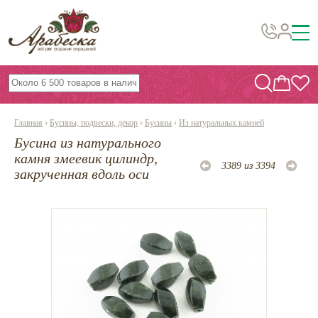
Бусины, подвески, декор
Бисер
Главная
›
Бусины, подвески, декор
›
Бусины
›
Из натуральных камней
Вышивка украшений
Бусина из натурального
Фурнитура
камня змеевик цилиндр,
3389 из 3394
закрученная вдоль оси
Проволока
Инструменты и материалы
Эпоксидная смола
Шнуры, ленты, нитки
По темам и сезонам
Бисер TOHO