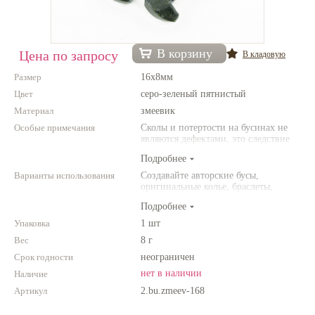
Нетемнеющая фурнитура
Всё для вышивки
В корзину
Цена по запросу
В кладовую
Проволока
Размер
16x8мм
Цвет
серо-зеленый пятнистый
Натуральные камни
Материал
змеевик
Каталог
Особые примечания
Сколы и потертости на бусинах не
являются дефектами, это следствие
Новинки!
неоднородной структуры
Подробнее
природного камня. Цвет и размер
товара может отличаться от
Варианты использования
Создавайте авторские бусы,
Фотофорум
представленных на фото.
оригинальные колье, браслеты,
О магазине
броши и другие украшения.
Подробнее
Комбинируйте различные цвета и
размеры. Фантазируйте!
Упаковка
1 шт
Вес
8 г
Срок годности
неограничен
нет в наличии
Наличие
Артикул
2.bu.zmeev-168