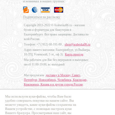
и новинках в наших группах:
Подписаться на рассылку
Copyright 2013-2022 © Arabeska96.ru - магазин
бусин и фурнитуры для бижутерии в
Екатеринбурге. Все права защищены. Доставка по
всей России.
Телефон: +7 (
912) 68-191-89
,
shop@arabeska96.ru
Адрес нашего магазина: Екатеринбург, ул.Выйнера,
10 (ТЦ Успенский, 5 эт., оф.3).
Карта проезда
Мы работаем для Вас без перерывов и выходных:
пн-сб 11:00-19:00, вс выходной
Мы предлагаем
доставку в Москву, Санкт-
Петербург, Новосибирск, Челябинск, Краснодар,
Красноярск, Казань и в другие города России
.
Мы используем куки-файлы, чтобы Вам было
Дизайн - Наталья Мальцева
удобно совершать покупки на нашем сайте. Вы
можете увидеть, какие куки-файлы сохранены на
Продвижение сайтов
Вашем устройстве, с помощью настроек куки
Промо Эксперт
Вашего бразуера. Просматривая наш сайт, вы