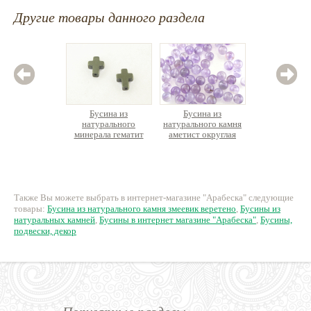
Другие товары данного раздела
Бусина из
Бусина из
Бус
натурального
натурального камня
натурал
минерала гематит
аметист округлая
лазури
крестик
21 руб.
26 руб.
2
Также Вы можете выбрать в интернет-магазине "Арабеска" следующие
товары:
Бусина из натурального камня змеевик веретено
,
Бусины из
натуральных камней
,
Бусины в интернет магазине "Арабеска"
,
Бусины,
подвески, декор