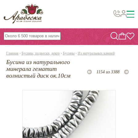
Бусины, подвески, декор
Бисер
Главная
›
Бусины, подвески, декор
›
Бусины
›
Из натуральных камней
Вышивка украшений
Бусина из натурального
Фурнитура
минерала гематит
1154 из 3388
волнистый диск ок.10см
Проволока
Инструменты и материалы
Эпоксидная смола
Шнуры, ленты, нитки
По темам и сезонам
Бисер TOHO