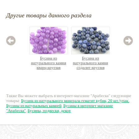
Другие товары данного раздела
Бусина из
Бусина из
Бус
натурального камня
натурального камня
натурал
кварц круглая
содалит круглая
кварц
гра
отв.
17 руб.
22 руб.
13
Также Вы можете выбрать в интернет-магазине "Арабеска" следующие
товары:
Бусина из натурального минерала гематит кубик, 20 шт./упак.
,
Бусины из натуральных камней
,
Бусины в интернет магазине
"Арабеска"
,
Бусины, подвески, декор