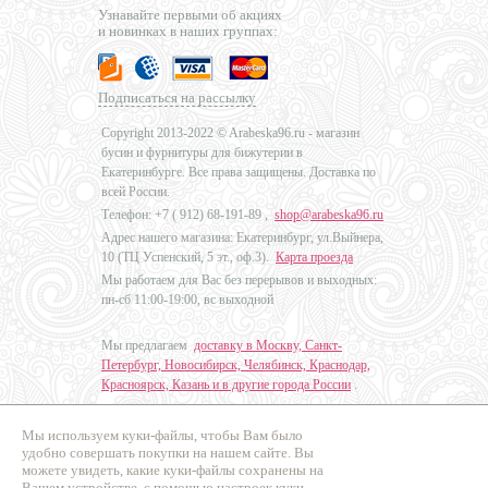
Узнавайте первыми об акциях
и новинках в наших группах:
Подписаться на рассылку
Copyright 2013-2022 © Arabeska96.ru - магазин
бусин и фурнитуры для бижутерии в
Екатеринбурге. Все права защищены. Доставка по
всей России.
Телефон: +7 (
912) 68-191-89
,
shop@arabeska96.ru
Адрес нашего магазина: Екатеринбург, ул.Выйнера,
10 (ТЦ Успенский, 5 эт., оф.3).
Карта проезда
Мы работаем для Вас без перерывов и выходных:
пн-сб 11:00-19:00, вс выходной
Мы предлагаем
доставку в Москву, Санкт-
Петербург, Новосибирск, Челябинск, Краснодар,
Красноярск, Казань и в другие города России
.
Мы используем куки-файлы, чтобы Вам было
Дизайн - Наталья Мальцева
удобно совершать покупки на нашем сайте. Вы
можете увидеть, какие куки-файлы сохранены на
Продвижение сайтов
Вашем устройстве, с помощью настроек куки