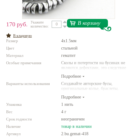
Нетемнеющая фурнитура
Всё для вышивки
В корзину
Укажите
170 руб.
количество:
Проволока
В кладовую
Размер
4х1.5мм
Натуральные камни
Цвет
стальной
Каталог
Материал
гематит
Особые примечания
Новинки!
Сколы и потертости на бусинах не
являются дефектами, это следствие
неоднородной структуры
Подробнее
Фотофорум
природного камня. Цвет и размер
О магазине
товара может отличаться от
Варианты использования
Создавайте авторские бусы,
представленных на фото.
оригинальные колье, браслеты,
броши и другие украшения.
Подробнее
Комбинируйте различные цвета и
размеры. Фантазируйте!
Упаковка
1 нить
Вес
4 г
Срок годности
неограничен
Наличие
товар в наличии
Артикул
2.bu.gemat-418