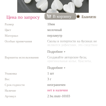
Нетемнеющая фурнитура
Всё для вышивки
В корзину
Цена по запросу
В кладовую
Проволока
Размер
10мм
Цвет
молочный
Натуральные камни
Материал
перламутр
Каталог
Особые примечания
Сколы и потертости на бусинах не
являются дефектами, это следствие
Новинки!
неоднородной структуры
Подробнее
природного камня. Цвет и размер
товара может отличаться от
Варианты использования
Создавайте авторские бусы,
Фотофорум
представленных на фото.
оригинальные колье, браслеты,
О магазине
броши и другие украшения.
Подробнее
Комбинируйте различные цвета и
размеры. Фантазируйте!
Упаковка
1 шт
Вес
3 г
Срок годности
неограничен
нет в наличии
Наличие
Артикул
2.bu.mutr-10103