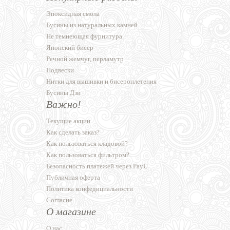
Эпоксидная смола
Бусины из натуральных камней
Не темнеющая фурнитура
Японский бисер
Речной жемчуг, перламутр
Подвески
Нитки для вышивки и бисероплетения
Бусины Дзи
Важно!
Текущие акции
Как сделать заказ?
Как пользоваться кладовой?
Как пользоваться фильтром?
Безопасность платежей через PayU
Публичная оферта
Политика конфедициальности
Согласие
О магазине
О нас