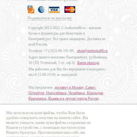
Подписаться на рассылку
Copyright 2013-2022 © Arabeska96.ru - магазин
бусин и фурнитуры для бижутерии в
Екатеринбурге. Все права защищены. Доставка по
всей России.
Телефон: +7 (
912) 68-191-89
,
shop@arabeska96.ru
Адрес нашего магазина: Екатеринбург, ул.Выйнера,
10 (ТЦ Успенский, 5 эт., оф.3).
Карта проезда
Мы работаем для Вас без перерывов и выходных:
пн-сб 11:00-19:00, вс выходной
Мы предлагаем
доставку в Москву, Санкт-
Петербург, Новосибирск, Челябинск, Краснодар,
Красноярск, Казань и в другие города России
.
Мы используем куки-файлы, чтобы Вам было
Дизайн - Наталья Мальцева
удобно совершать покупки на нашем сайте. Вы
можете увидеть, какие куки-файлы сохранены на
Продвижение сайтов
Вашем устройстве, с помощью настроек куки
Промо Эксперт
Вашего бразуера. Просматривая наш сайт, вы