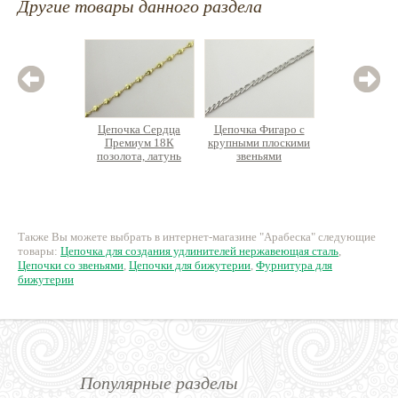
Другие товары данного раздела
Цепочка Сердца
Цепочка Фигаро с
Цепоч
Премиум 18К
крупными плоскими
об
позолота, латунь
звеньями
нержаве
нержавеющая сталь
450 руб.
250 руб.
13
Также Вы можете выбрать в интернет-магазине "Арабеска" следующие
товары:
Цепочка для создания удлинителей нержавеющая сталь
,
Цепочки со звеньями
,
Цепочки для бижутерии
,
Фурнитура для
бижутерии
Популярные разделы