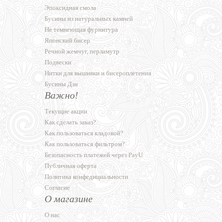
Эпоксидная смола
Бусины из натуральных камней
Не темнеющая фурнитура
Японский бисер
Речной жемчуг, перламутр
Подвески
Нитки для вышивки и бисероплетения
Бусины Дзи
Важно!
Текущие акции
Как сделать заказ?
Как пользоваться кладовой?
Как пользоваться фильтром?
Безопасность платежей через PayU
Публичная оферта
Политика конфедициальности
Согласие
О магазине
О нас