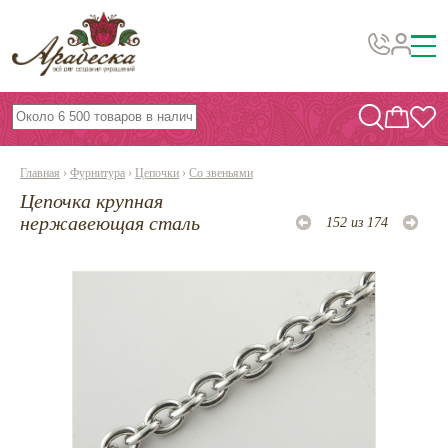
Бусины, подвески, декор
Бисер
Главная
›
Фурнитура
›
Цепочки
›
Со звеньями
Вышивка украшений
Цепочка крупная
Фурнитура
нержавеющая сталь
152 из 174
Проволока
Инструменты и материалы
Эпоксидная смола
Шнуры, ленты, нитки
По темам и сезонам
Бисер TOHO