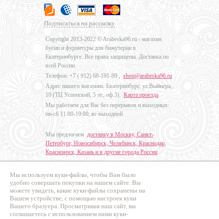
Подписаться на рассылку
Copyright 2013-2022 © Arabeska96.ru - магазин
бусин и фурнитуры для бижутерии в
Екатеринбурге. Все права защищены. Доставка по
всей России.
Телефон: +7 (
912) 68-191-89
,
shop@arabeska96.ru
Адрес нашего магазина: Екатеринбург, ул.Выйнера,
10 (ТЦ Успенский, 5 эт., оф.3).
Карта проезда
Мы работаем для Вас без перерывов и выходных:
пн-сб 11:00-19:00, вс выходной
Мы предлагаем
доставку в Москву, Санкт-
Петербург, Новосибирск, Челябинск, Краснодар,
Красноярск, Казань и в другие города России
.
Мы используем куки-файлы, чтобы Вам было
Дизайн - Наталья Мальцева
удобно совершать покупки на нашем сайте. Вы
можете увидеть, какие куки-файлы сохранены на
Продвижение сайтов
Вашем устройстве, с помощью настроек куки
Промо Эксперт
Вашего бразуера. Просматривая наш сайт, вы
соглашаетесь с использованием нами куки-