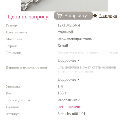
Нетемнеющая фурнитура
В корзину
Цена по запросу
В кладовую
Всё для вышивки
Размер
12х10х2.5мм
Проволока
Цвет металла
стальной
Материал
Натуральные камни
нержавеющая сталь
Страна
Китай
Каталог
Описание
Фурнитура из нержавеющей стали
Новинки!
Подробнее
Варианты использования
Эта цепочка может стать основой
трендового украшения
Фотофорум
О магазине
Подробнее
Упаковка
1 м
Вес
155 г
Срок годности
неограничен
нет в наличии
Наличие
Артикул
3.ce.chs-n001-01