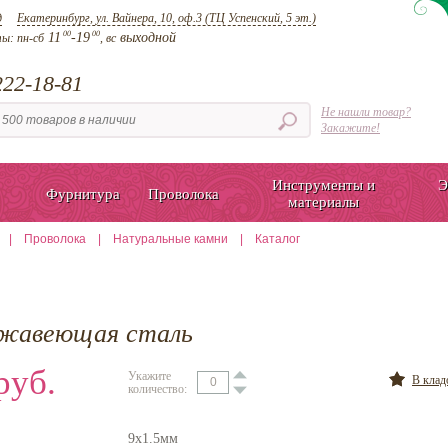
д
Екатеринбург, ул. Вайнера, 10, оф.3 (ТЦ Успенский, 5 эт.)
00
00
11
-19
выходной
ты:
пн-сб
, вс
22-18-81
Не нашли товар?
Закажите!
Инструменты и
Э
Фурнитура
Проволока
материалы
|
Проволока
|
Натуральные камни
|
Каталог
ержавеющая сталь
руб.
Укажите
В кла
количество:
9х1.5мм