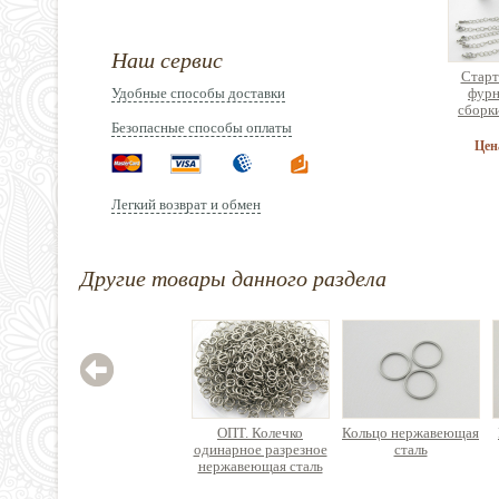
Наш сервис
Старт
Удобные способы доставки
фурн
сборк
брас
Безопасные способы оплаты
ук
Цен
Легкий возврат и обмен
Другие товары данного раздела
Эласт
(спан
латекс
2
ОПТ. Колечко
Кольцо нержавеющая
одинарное разрезное
сталь
нержавеющая сталь
(для кольчужного