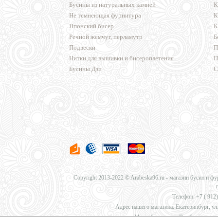
Бусины из натуральных камней
К
Не темнеющая фурнитура
К
Японский бисер
К
Речной жемчуг, перламутр
Б
Подвески
П
Нитки для вышивки и бисероплетения
П
Бусины Дзи
С
Copyright 2013-2022 © Arabeska96.ru - магазин бусин и ф
Телефон: +7 (
912)
Адрес нашего магазина: Екатеринбург, ул.
Мы работаем для Вас без перерыв