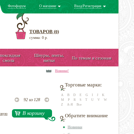
Фотофорум
О магазине
Вход/Регистрация
ТОВАРОВ (
)
0
сумма: 0 р.
поксидная
Шнуры, ленты,
По темам и сезонам
смола
нитки
Новинки!
Торговые марки:
A
B
D
E
G
I
J
K
92 из 128
M
P
R
S
T
U
V
W
Z
А-Я
Все
В корзину
довую
Обратите внимание
Новинки