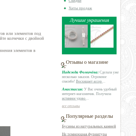
Скидки
Хиты продаж
Лучшие украшения
тов или элементов под
йте колчечки с двойной
инения элементов в
Отзывы о магазине
Надежда Фомичёва:
Сделала уже
несколько заказов. Огромное
спасибо!
Восхищает ассор
...
Анастасия:
У Вас очень удобный
интернет-магазинчик. Получила
истинное удово
...
все отзывы
Популярные разделы
Бусины из натуральных камней
Не темнеющая фурнитура