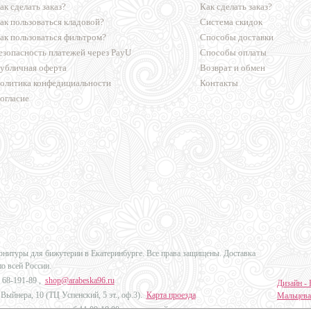
ак сделать заказ?
Как сделать заказ?
ак пользоваться кладовой?
Система скидок
ак пользоваться фильтром?
Способы доставки
езопасность платежей через PayU
Способы оплаты
убличная оферта
Возврат и обмен
олитика конфедициальности
Контакты
огласие
урнитуры для бижутерии в Екатеринбурге. Все права защищены. Доставка
по всей России.
 68-191-89
,
shop@arabeska96.ru
Дизайн - 
Выйнера, 10 (ТЦ Успенский, 5 эт., оф.3).
Карта проезда
Мальцева
ов и выходных: пн-сб 11:00-19:00, вс выходной