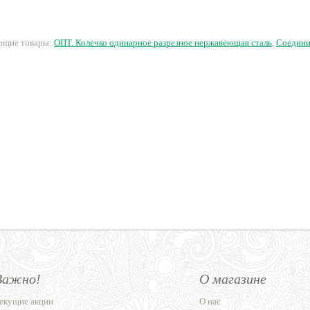
135 руб.
520 руб.
160 руб.
ующие товары:
ОПТ. Колечко одинарное разрезное нержавеющая сталь
,
Соедини
Важно!
О магазине
екущие акции
О нас