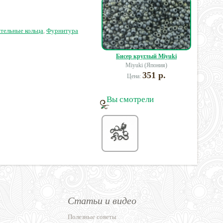
4 руб.
26 руб.
120 руб.
тельные кольца
,
Фурнитура
Бисер круглый Miyuki
Miyuki (Япония)
351 р.
Цена:
Вы смотрели
Статьи и видео
Полезные советы