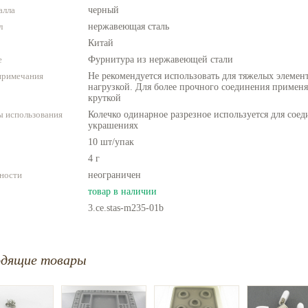
алла
черный
л
нержавеющая сталь
Китай
е
Фурнитура из нержавеющей стали
примечания
Не рекомендуется использовать для тяжелых элемен
нагрузкой. Для более прочного соединения применя
круткой
 использования
Колечко одинарное разрезное используется для соед
украшениях
10 шт/упак
4 г
ности
неограничен
товар в наличии
3.ce.stas-m235-01b
одящие товары