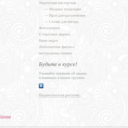
Творческая мастерская
—
Модные тенденции
—
Идеи для вдохновения
—
Схемы для бисера
Фотогалерея
О торговых марках
Наше видео
Любопытные факты о
натуральных камнях
Будьте в курсе!
Узнавайте первыми об акциях
и новинках в наших группах:
Подписаться на рассылку
Наталья