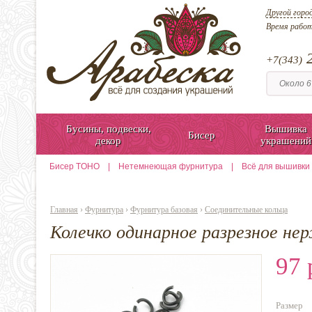
Другой горо
Время рабо
2
+7(343)
Бусины, подвески,
Вышивка
Бисер
декор
украшений
Бисер TOHO
|
Нетемнеющая фурнитура
|
Всё для вышивки
Главная
›
Фурнитура
›
Фурнитура базовая
›
Соединительные кольца
Колечко одинарное разрезное н
97 
Размер