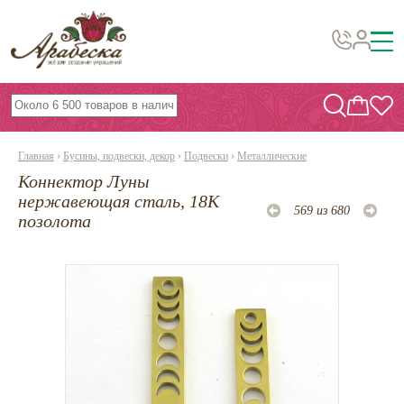
Бусины, подвески, декор
Бисер
Главная
›
Бусины, подвески, декор
›
Подвески
›
Металлические
Вышивка украшений
Коннектор Луны
Фурнитура
нержавеющая сталь, 18К
569 из 680
позолота
Проволока
Инструменты и материалы
Эпоксидная смола
Шнуры, ленты, нитки
По темам и сезонам
Бисер TOHO