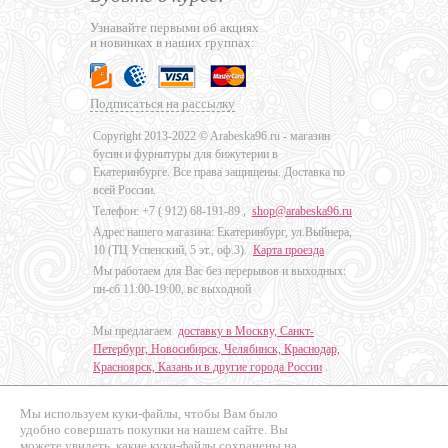
Узнавайте первыми об акциях
и новинках в наших группах:
Подписаться на рассылку
Copyright 2013-2022 © Arabeska96.ru - магазин
бусин и фурнитуры для бижутерии в
Екатеринбурге. Все права защищены. Доставка по
всей России.
Телефон: +7 (
912) 68-191-89
,
shop@arabeska96.ru
Адрес нашего магазина: Екатеринбург, ул.Выйнера,
10 (ТЦ Успенский, 5 эт., оф.3).
Карта проезда
Мы работаем для Вас без перерывов и выходных:
пн-сб 11:00-19:00, вс выходной
Мы предлагаем
доставку в Москву, Санкт-
Петербург, Новосибирск, Челябинск, Краснодар,
Красноярск, Казань и в другие города России
.
Мы используем куки-файлы, чтобы Вам было
Дизайн - Наталья Мальцева
удобно совершать покупки на нашем сайте. Вы
можете увидеть, какие куки-файлы сохранены на