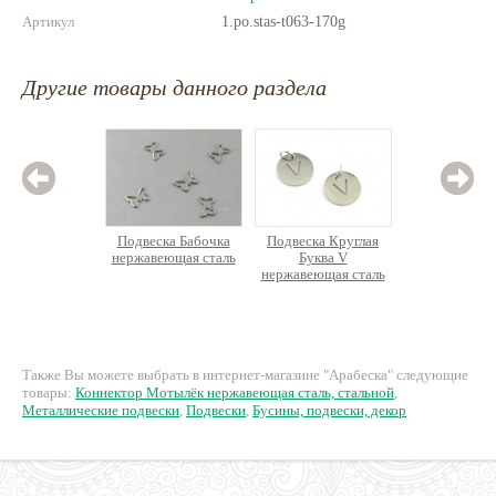
Артикул
1.po.stas-t063-170g
Другие товары данного раздела
Подвеска Бабочка
Подвеска Круглая
Подвеск
нержавеющая сталь
Буква V
Сердце с
нержавеющая сталь
Премиу
18 руб.
70 руб.
32
Также Вы можете выбрать в интернет-магазине "Арабеска" следующие
товары:
Коннектор Мотылёк нержавеющая сталь, стальной
,
Металлические подвески
,
Подвески
,
Бусины, подвески, декор