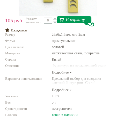
Нетемнеющая фурнитура
Всё для вышивки
В корзину
Укажите
105 руб.
количество:
Проволока
В кладовую
Размер
26x6x1.5мм, отв.2мм
Натуральные камни
Форма
прямоугольник
Каталог
Цвет металла
золотой
Материал
Новинки!
нержавеющая сталь, покрытие
Страна
Китай
Описание
Фотофорум
Фурнитура из нержавеющей стали
О магазине
Подробнее
Варианты использования
Идеальный выбор для создания
элитной бижутерии. С этой
фурнитурой Ваши украшения станут
Подробнее
выглядеть по-настоящему роскошно!
Упаковка
1 шт
Вес
3 г
Срок годности
неограничен
Наличие
товар в наличии