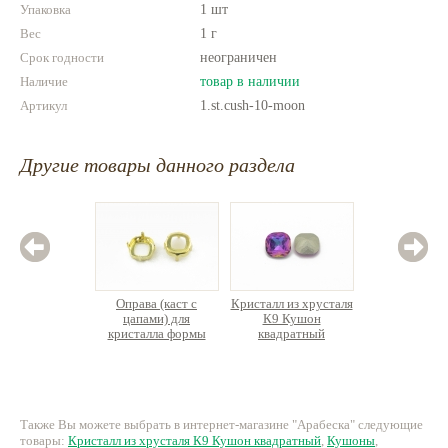
Упаковка
1 шт
Вес
1 г
Срок годности
неограничен
Наличие
товар в наличии
Артикул
1.st.cush-10-moon
Другие товары данного раздела
Оправа (каст с
Кристалл из хрусталя
Кристалл
цапами) для
К9 Кушон
К9
кристалла формы
квадратный
ква
Кушон
13.50 руб.
37.80 руб.
40.
Также Вы можете выбрать в интернет-магазине "Арабеска" следующие
товары:
Кристалл из хрусталя К9 Кушон квадратный
,
Кушоны
,