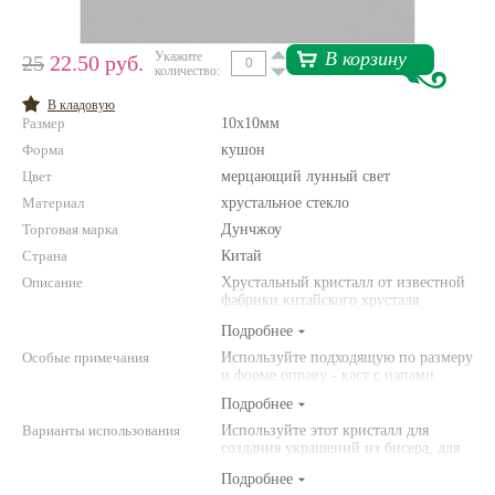
Нетемнеющая фурнитура
В корзину
Укажите
25
22.50 руб.
количество:
Всё для вышивки
В кладовую
Проволока
Размер
10х10мм
Форма
Натуральные камни
кушон
Цвет
мерцающий лунный свет
Каталог
Материал
хрустальное стекло
Новинки!
Торговая марка
Дунчжоу
Страна
Китай
Фотофорум
Описание
Хрустальный кристалл от известной
О магазине
фабрики китайского хрусталя
Дунчжоу. Хрусталь имеет
Подробнее
маркировку К9 и соответствует
европейским стандартам
Особые примечания
Используйте подходящую по размеру
и форме оправу - каст с цапами.
Подробнее
Варианты использования
Используйте этот кристалл для
создания украшений из бисера, для
кулонов и серег. Сияйте!
Подробнее