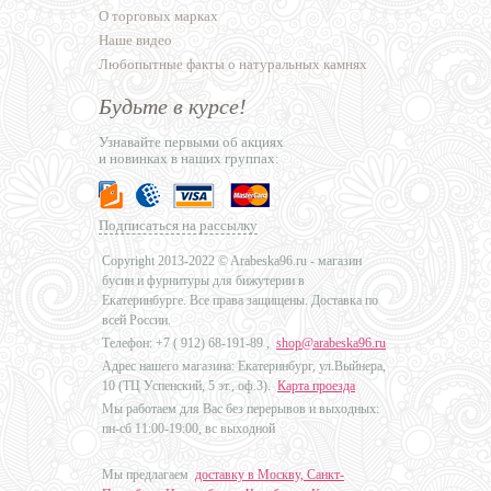
О торговых марках
Наше видео
Любопытные факты о натуральных камнях
Будьте в курсе!
Узнавайте первыми об акциях
и новинках в наших группах:
Подписаться на рассылку
Copyright 2013-2022 © Arabeska96.ru - магазин
бусин и фурнитуры для бижутерии в
Екатеринбурге. Все права защищены. Доставка по
всей России.
Телефон: +7 (
912) 68-191-89
,
shop@arabeska96.ru
Адрес нашего магазина: Екатеринбург, ул.Выйнера,
10 (ТЦ Успенский, 5 эт., оф.3).
Карта проезда
Мы работаем для Вас без перерывов и выходных:
пн-сб 11:00-19:00, вс выходной
Мы предлагаем
доставку в Москву, Санкт-