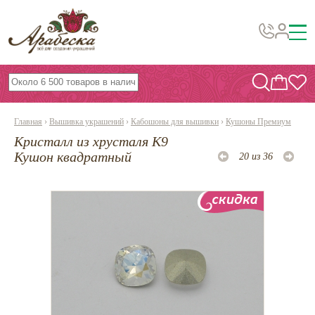
Бусины, подвески, декор
Бисер
Главная
›
Вышивка украшений
›
Кабошоны для вышивки
›
Кушоны Премиум
Вышивка украшений
Кристалл из хрусталя К9
Фурнитура
Кушон квадратный
20 из 36
Проволока
Инструменты и материалы
Эпоксидная смола
Шнуры, ленты, нитки
По темам и сезонам
Бисер TOHO