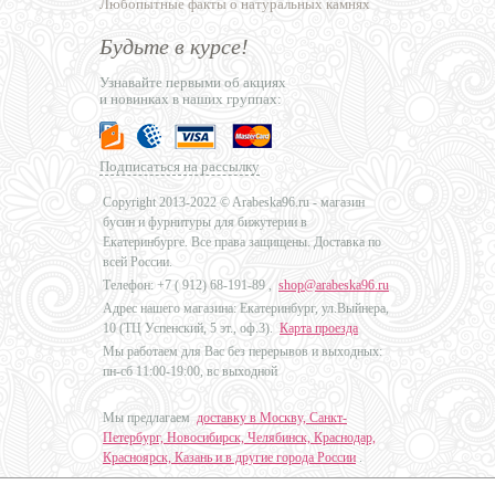
Любопытные факты о натуральных камнях
Будьте в курсе!
Узнавайте первыми об акциях
и новинках в наших группах:
Подписаться на рассылку
Copyright 2013-2022 © Arabeska96.ru - магазин
бусин и фурнитуры для бижутерии в
Екатеринбурге. Все права защищены. Доставка по
всей России.
Телефон: +7 (
912) 68-191-89
,
shop@arabeska96.ru
Адрес нашего магазина: Екатеринбург, ул.Выйнера,
10 (ТЦ Успенский, 5 эт., оф.3).
Карта проезда
Мы работаем для Вас без перерывов и выходных:
пн-сб 11:00-19:00, вс выходной
Мы предлагаем
доставку в Москву, Санкт-
Петербург, Новосибирск, Челябинск, Краснодар,
Красноярск, Казань и в другие города России
.