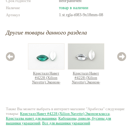
Срок годности
неограничен
Наличие
товар в наличии
Артикул
1.st.rgla-t083-9x18mm-08
Другие товары данного раздела
Кристалл Навет
Кристалл Навет
Крист
#4228 (Xilion
#4228 (Xilion
#4228
Navette) Эконом-
Navette) Эконом-
Navett
класса
класса
к
18 руб.
18 руб.
15.
Также Вы можете выбрать в интернет-магазине "Арабеска" следующие
товары:
Кристалл Навет #4228 (Xilion Navette) Эконом-класса
,
Кристаллы навет для вышивки
,
Кабошоны, риволи, бусины для
вышивки украшений
,
Все для вышивки украшений