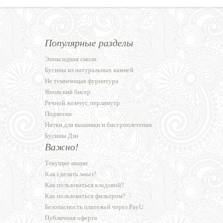
Популярные разделы
Эпоксидная смола
Бусины из натуральных камней
Не темнеющая фурнитура
Японский бисер
Речной жемчуг, перламутр
Подвески
Нитки для вышивки и бисероплетения
Бусины Дзи
Важно!
Текущие акции
Как сделать заказ?
Как пользоваться кладовой?
Как пользоваться фильтром?
Безопасность платежей через PayU
Публичная оферта