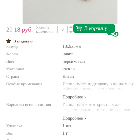
Нетемнеющая фурнитура
Всё для вышивки
В корзину
Укажите
20
18 руб.
Проволока
количество:
В кладовую
Натуральные камни
Размер
18х9х5мм
Каталог
Форма
навет
Цвет
персиковый
Новинки!
Материал
стекло
Страна
Китай
Фотофорум
Особые примечания
Используйте подходящую по размеру
О магазине
и форме оправу - каст с цапами.
Подробнее
Варианты использования
Используйте этот кристалл для
создания украшений из бисера, для
кулонов и серег. Сияйте!
Подробнее
Упаковка
1 шт
Вес
1 г